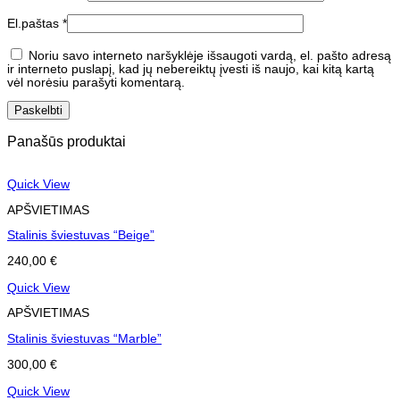
El.paštas
*
Noriu savo interneto naršyklėje išsaugoti vardą, el. pašto adresą
ir interneto puslapį, kad jų nebereiktų įvesti iš naujo, kai kitą kartą
vėl norėsiu parašyti komentarą.
Panašūs produktai
Quick View
APŠVIETIMAS
Stalinis šviestuvas “Beige”
240,00
€
Quick View
APŠVIETIMAS
Stalinis šviestuvas “Marble”
300,00
€
Quick View