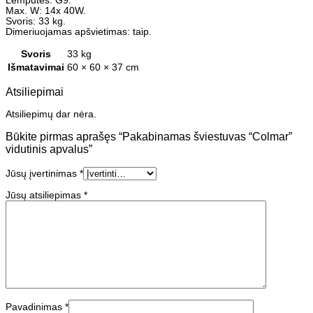
Lemputės: G9.
Max. W: 14x 40W.
Svoris: 33 kg.
Dimeriuojamas apšvietimas: taip.
Svoris
33 kg
Išmatavimai
60 × 60 × 37 cm
Atsiliepimai
Atsiliepimų dar nėra.
Būkite pirmas aprašęs “Pakabinamas šviestuvas “Colmar”
vidutinis apvalus”
Jūsų įvertinimas
*
Jūsų atsiliepimas
*
Pavadinimas
*