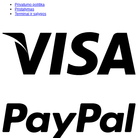
Privatumo politika
Pristatymas
Terminai ir sąlygos