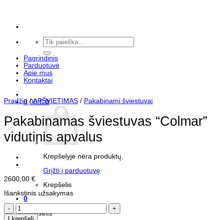
Skip
to
content
Ieškoti:
Pagrindinis
Parduotuvė
Apie mus
Kontaktai
Pradžia
/
APŠVIETIMAS
/
Pakabinami šviestuvai
0,00
€
0
Pakabinamas šviestuvas “Colmar”
vidutinis apvalus
Krepšelyje nėra produktų.
Grįžti į parduotuvę
2600,00
€
Krepšelis
Išankstinis užsakymas
0
Krepšelis
produkto
Krepšelis
kiekis:
Į krepšelį