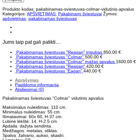
Pakabinamas
šviestuvas
Produkto kodas:
pakabinamas-sviestuvas-colmar-vidutinis-apvalus
"Colmar"
Kategorijos:
APŠVIETIMAS
,
Pakabinami šviestuvai
Žymos:
vidutinis
apšvietimas
,
pakabinamas šviestuvas
apvalus
Jums taip pat gali patikti…
Pakabinamas šviestuvas "Reagan" trigubas
850,00
€
Pakabinamas šviestuvas "Colmar"
500,00
€
Pakabinamas šviestuvas "Colmar" mažas apvalus
1600,00
€
Pakabinamas šviestuvas "Reagan"
420,00
€
Pakabinamas šviestuvas "Eagan"
440,00
€
Aprašymas
Papildoma informacija
Atsiliepimai (0)
Pakabinamas šviestuvas “Colmar” vidutinis apvalus
Maksimalus nuleidimas: 110 cm.
Minimalus nuleidimas: 55 cm.
Išmatavimai: 60x 60, H-37 cm.
Lubinė lėkštė: 14, H-2.5 cm.
Apdaila: dažyta sendinta.
Medžiagos: metalas, stiklas.
Spalva: žalvario, aukso, skaidri.