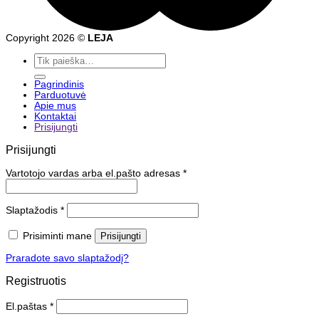
Copyright 2026 ©
LEJA
Ieškoti:
Pagrindinis
Parduotuvė
Apie mus
Kontaktai
Prisijungti
Prisijungti
Vartotojo vardas arba el.pašto adresas
*
Slaptažodis
*
Prisiminti mane
Prisijungti
Praradote savo slaptažodį?
Registruotis
El.paštas
*