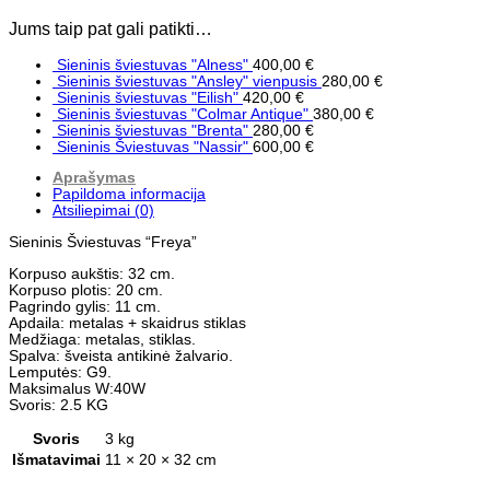
Jums taip pat gali patikti…
Sieninis šviestuvas "Alness"
400,00
€
Sieninis šviestuvas "Ansley" vienpusis
280,00
€
Sieninis šviestuvas "Eilish"
420,00
€
Sieninis šviestuvas "Colmar Antique"
380,00
€
Sieninis šviestuvas "Brenta"
280,00
€
Sieninis Šviestuvas "Nassir"
600,00
€
Aprašymas
Papildoma informacija
Atsiliepimai (0)
Sieninis Šviestuvas “Freya”
Korpuso aukštis: 32 cm.
Korpuso plotis: 20 cm.
Pagrindo gylis: 11 cm.
Apdaila: metalas + skaidrus stiklas
Medžiaga: metalas, stiklas.
Spalva: šveista antikinė žalvario.
Lemputės: G9.
Maksimalus W:40W
Svoris: 2.5 KG
Svoris
3 kg
Išmatavimai
11 × 20 × 32 cm