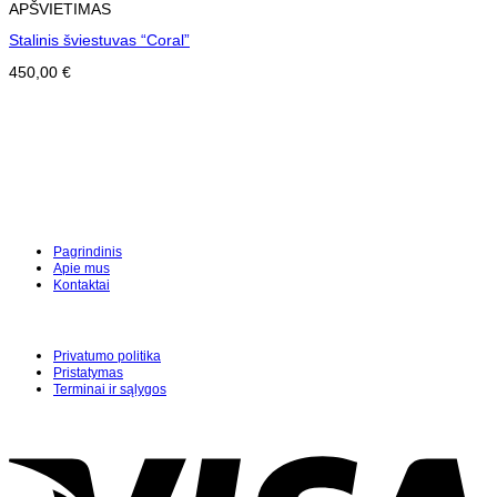
APŠVIETIMAS
Stalinis šviestuvas “Coral”
450,00
€
Pagrindinis
Apie mus
Kontaktai
Privatumo politika
Pristatymas
Terminai ir sąlygos