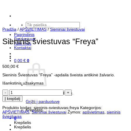
Skip
to
content
Ieškoti:
Pradžia
/
APŠVIETIMAS
/
Sieniniai šviestuvai
Pagrindinis
Parduotuvė
Sieninis šviestuvas “Freya”
Apie mus
Kontaktai
0,00
€
0
500,00
€
Sieninis Šviestuvas “Freya” -apdaila šveista antikinė žalvario.
Išankstinis užsakymas
produkto
Krepšelyje nėra produktų.
kiekis:
Į krepšelį
Sieninis
Grįžti į parduotuvę
šviestuvas
Produkto kodas:
sieninis-sviestuvas-freya
Kategorijos:
"Freya"
Krepšelis
APŠVIETIMAS
,
Sieniniai šviestuvai
Žymos:
apšvietimas
,
sieninis
šviestuvas
0
Krepšelis
Krepšelis