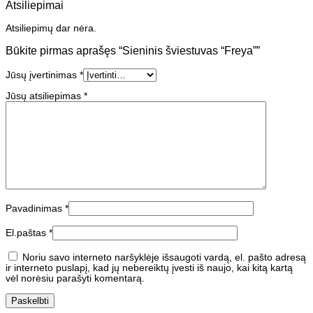
Atsiliepimai
Atsiliepimų dar nėra.
Būkite pirmas aprašęs “Sieninis šviestuvas “Freya””
Jūsų įvertinimas
*
Jūsų atsiliepimas
*
Pavadinimas
*
El.paštas
*
Noriu savo interneto naršyklėje išsaugoti vardą, el. pašto adresą
ir interneto puslapį, kad jų nebereiktų įvesti iš naujo, kai kitą kartą
vėl norėsiu parašyti komentarą.