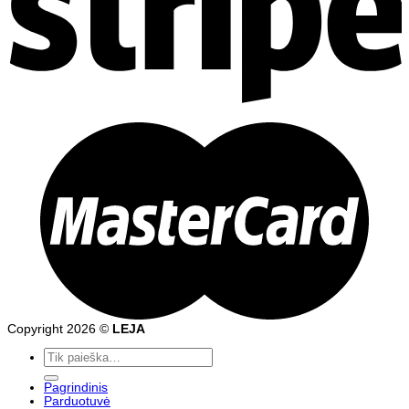
Copyright 2026 ©
LEJA
Ieškoti:
Pagrindinis
Parduotuvė