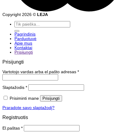
Copyright 2026 ©
LEJA
Ieškoti:
Pagrindinis
Parduotuvė
Apie mus
Kontaktai
Prisijungti
Prisijungti
Vartotojo vardas arba el.pašto adresas
*
Slaptažodis
*
Prisiminti mane
Prisijungti
Praradote savo slaptažodį?
Registruotis
El.paštas
*