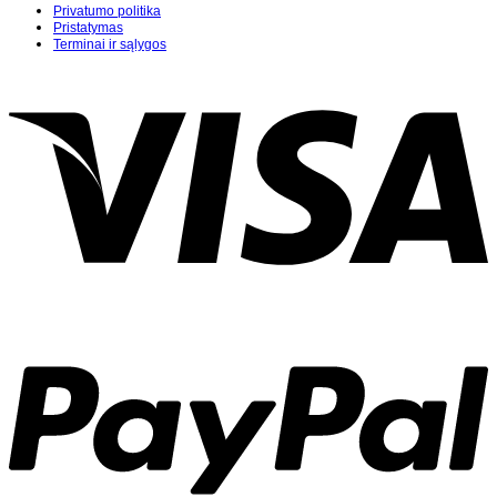
Privatumo politika
Pristatymas
Terminai ir sąlygos