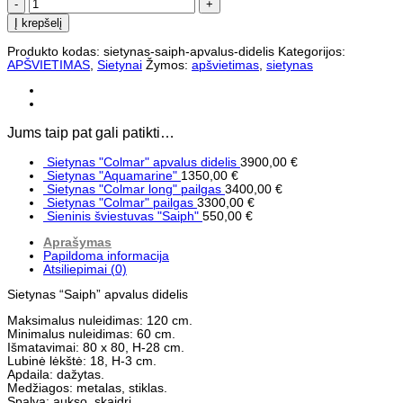
produkto
kiekis:
Į krepšelį
Sietynas
"Saiph"
Produkto kodas:
sietynas-saiph-apvalus-didelis
Kategorijos:
apvalus
APŠVIETIMAS
,
Sietynai
Žymos:
apšvietimas
,
sietynas
didelis
Jums taip pat gali patikti…
Sietynas "Colmar" apvalus didelis
3900,00
€
Sietynas "Aquamarine"
1350,00
€
Sietynas "Colmar long" pailgas
3400,00
€
Sietynas "Colmar" pailgas
3300,00
€
Sieninis šviestuvas "Saiph"
550,00
€
Aprašymas
Papildoma informacija
Atsiliepimai (0)
Sietynas “Saiph” apvalus didelis
Maksimalus nuleidimas: 120 cm.
Minimalus nuleidimas: 60 cm.
Išmatavimai: 80 x 80, H-28 cm.
Lubinė lėkštė: 18, H-3 cm.
Apdaila: dažytas.
Medžiagos: metalas, stiklas.
Spalva: aukso, skaidri.