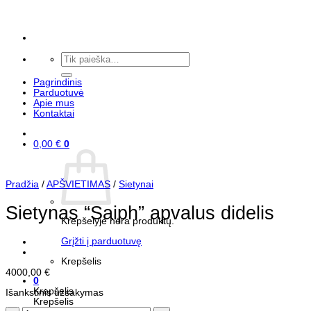
Skip
to
content
Ieškoti:
Pagrindinis
Parduotuvė
Apie mus
Kontaktai
0,00
€
0
Pradžia
/
APŠVIETIMAS
/
Sietynai
Sietynas “Saiph” apvalus didelis
Krepšelyje nėra produktų.
Grįžti į parduotuvę
Krepšelis
4000,00
€
0
Krepšelis
Išankstinis užsakymas
Krepšelis