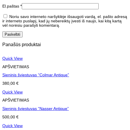
El.paštas
*
Noriu savo interneto naršyklėje išsaugoti vardą, el. pašto adresą
ir interneto puslapį, kad jų nebereiktų įvesti iš naujo, kai kitą kartą
vėl norėsiu parašyti komentarą.
Panašūs produktai
Quick View
APŠVIETIMAS
Sieninis šviestuvas “Colmar Antique”
380,00
€
Quick View
APŠVIETIMAS
Sieninis šviestuvas “Nasser Antique”
500,00
€
Quick View