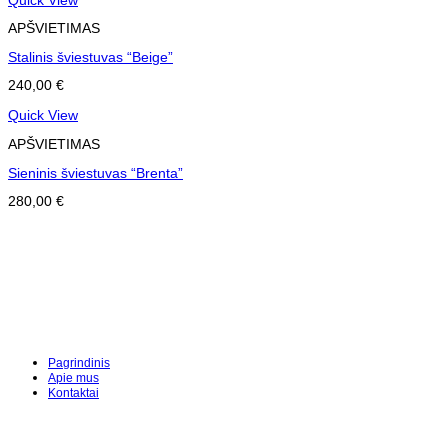
Quick View
APŠVIETIMAS
Stalinis šviestuvas “Beige”
240,00
€
Quick View
APŠVIETIMAS
Sieninis šviestuvas “Brenta”
280,00
€
Pagrindinis
Apie mus
Kontaktai