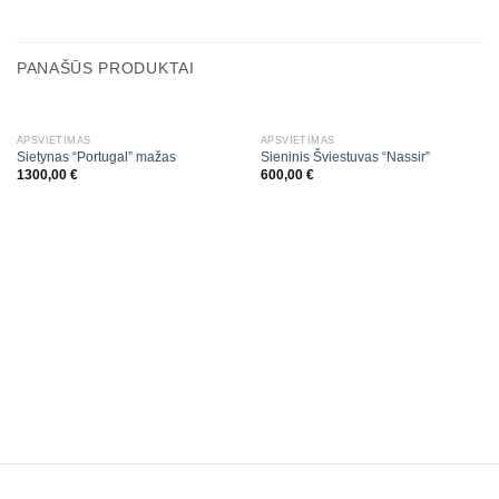
PANAŠŪS PRODUKTAI
APŠVIETIMAS
APŠVIETIMAS
Sietynas “Portugal” mažas
Sieninis Šviestuvas “Nassir”
1300,00
€
600,00
€