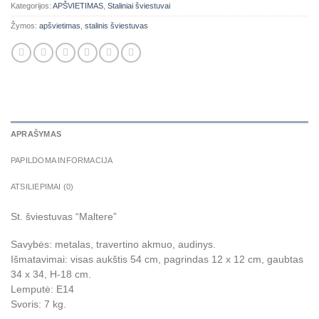
Kategorijos:
APŠVIETIMAS
,
Staliniai šviestuvai
Žymos:
apšvietimas
,
stalinis šviestuvas
APRAŠYMAS
PAPILDOMA INFORMACIJA
ATSILIEPIMAI (0)
St. šviestuvas “Maltere”
Savybės: metalas, travertino akmuo, audinys.
Išmatavimai: visas aukštis 54 cm, pagrindas 12 x 12 cm, gaubtas
34 x 34, H-18 cm.
Lemputė: E14
Svoris: 7 kg.