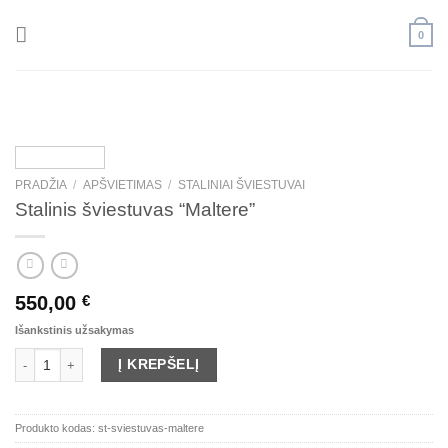
Skip
to
0
content
PRADŽIA
/
APŠVIETIMAS
/
STALINIAI ŠVIESTUVAI
Stalinis šviestuvas “Maltere”
550,00
€
Išankstinis užsakymas
produkto kiekis: Stalinis šviestuvas "Maltere"
Į KREPŠELĮ
Produkto kodas:
st-sviestuvas-maltere