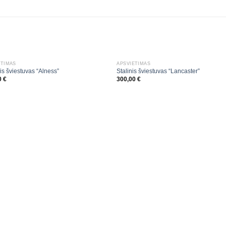
ETIMAS
APŠVIETIMAS
is šviestuvas “Alness”
Stalinis šviestuvas “Lancaster”
0
€
300,00
€