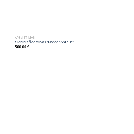
APŠVIETIMAS
Sieninis šviestuvas “Nasser Antique”
500,00
€
APŠVIETIMAS
Sietynas “Portugal”
3200,00
€