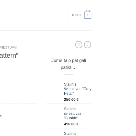
0,00
€
0
ŠVIESTUVAI
attern”
Jums taip pat gali
patikti…
Stalinis
"Pattern"
šviestuvas "Grey
Petal"
250,00
€
Stalinis
šviestuvas
ai
"Bubble"
450,00
€
Stalinis