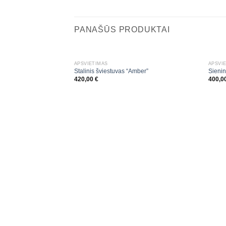
PANAŠŪS PRODUKTAI
APŠVIETIMAS
APŠVI
Stalinis šviestuvas “Amber”
Sienin
420,00
€
400,0