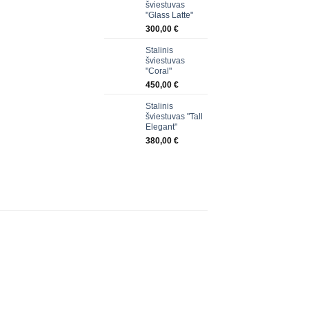
šviestuvas
"Glass Latte"
300,00
€
Stalinis
šviestuvas
"Coral"
450,00
€
Stalinis
šviestuvas "Tall
Elegant"
380,00
€