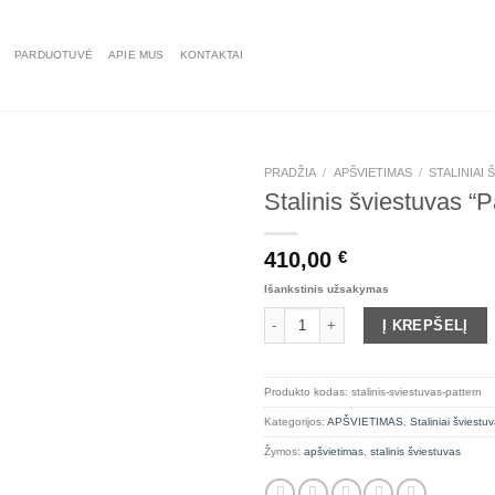
PARDUOTUVĖ
APIE MUS
KONTAKTAI
PRADŽIA
/
APŠVIETIMAS
/
STALINIAI 
Stalinis šviestuvas “P
410,00
€
Išankstinis užsakymas
produkto kiekis: Stalinis šviestuvas 
Į KREPŠELĮ
Produkto kodas:
stalinis-sviestuvas-pattern
Kategorijos:
APŠVIETIMAS
,
Staliniai šviestuv
Žymos:
apšvietimas
,
stalinis šviestuvas