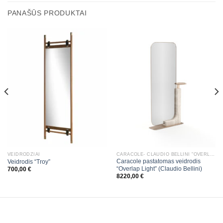
PANAŠŪS PRODUKTAI
VEIDRODŽIAI
CARACOLE- CLAUDIO BELLINI "OVERLAP"
Caracole pastatomas veidrodis
Veidrodis “Troy”
“Overlap Light” (Claudio Bellini)
700,00
€
8220,00
€