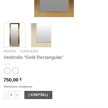
PRADŽIA
/
VEIDRODŽIAI
Veidrodis “Gold Rectangular”
750,00
€
Išankstinis užsakymas
produkto kiekis: Veidrodis "Gold Rectangular"
Į KREPŠELĮ