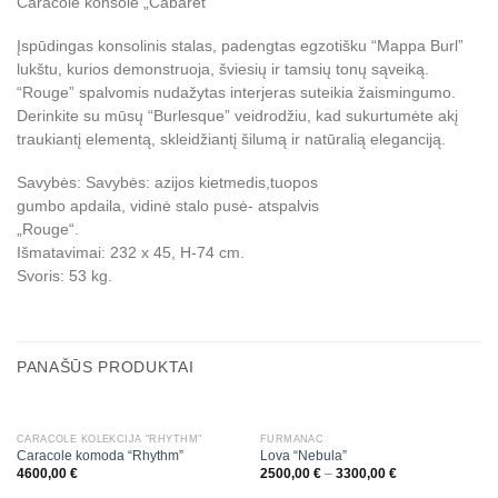
Caracole konsolė „Cabaret“
Įspūdingas konsolinis stalas, padengtas egzotišku “Mappa Burl”
lukštu, kurios demonstruoja, šviesių ir tamsių tonų sąveiką.
“Rouge” spalvomis nudažytas interjeras suteikia žaismingumo.
Derinkite su mūsų “Burlesque” veidrodžiu, kad sukurtumėte akį
traukiantį elementą, skleidžiantį šilumą ir natūralią eleganciją.
Savybės: Savybės: azijos kietmedis,tuopos
gumbo apdaila, vidinė stalo pusė- atspalvis
„Rouge“.
Išmatavimai: 232 x 45, H-74 cm.
Svoris: 53 kg.
PANAŠŪS PRODUKTAI
CARACOLE KOLEKCIJA "RHYTHM"
FURMANAC
Caracole komoda “Rhythm”
Lova “Nebula”
4600,00
€
2500,00
€
–
3300,00
€