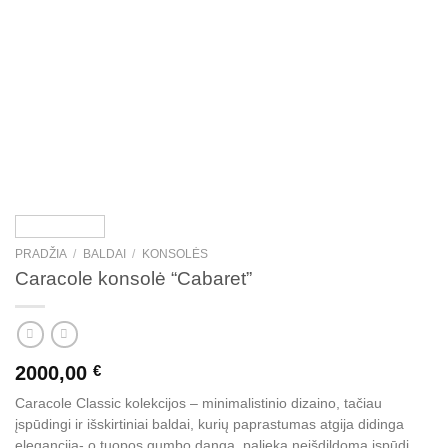
PRADŽIA
/
BALDAI
/
KONSOLĖS
Caracole konsolė “Cabaret”
2000,00
€
Caracole Classic kolekcijos – minimalistinio dizaino, tačiau
įspūdingi ir išskirtiniai baldai, kurių paprastumas atgija didinga
elegancija- o tuopos gumbo danga, palieka neišdildomą įspūdį