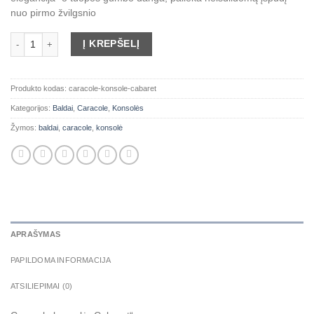
nuo pirmo žvilgsnio
produkto kiekis: Caracole konsolė "Cabaret"
Į KREPŠELĮ
Produkto kodas:
caracole-konsole-cabaret
Kategorijos:
Baldai
,
Caracole
,
Konsolės
Žymos:
baldai
,
caracole
,
konsolė
APRAŠYMAS
PAPILDOMA INFORMACIJA
ATSILIEPIMAI (0)