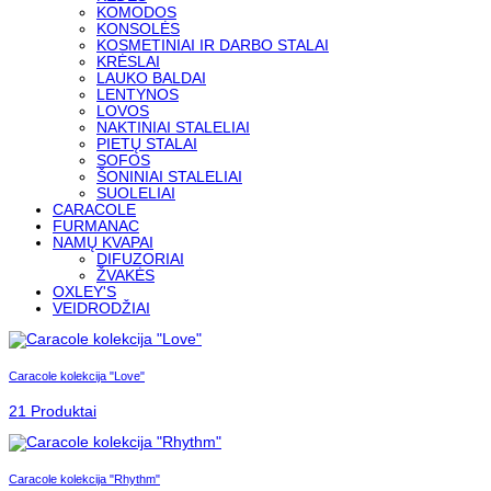
KOMODOS
KONSOLĖS
KOSMETINIAI IR DARBO STALAI
KRĖSLAI
LAUKO BALDAI
LENTYNOS
LOVOS
NAKTINIAI STALELIAI
PIETŲ STALAI
SOFOS
ŠONINIAI STALELIAI
SUOLELIAI
CARACOLE
FURMANAC
NAMŲ KVAPAI
DIFUZORIAI
ŽVAKĖS
OXLEY'S
VEIDRODŽIAI
Caracole kolekcija "Love"
21 Produktai
Caracole kolekcija "Rhythm"