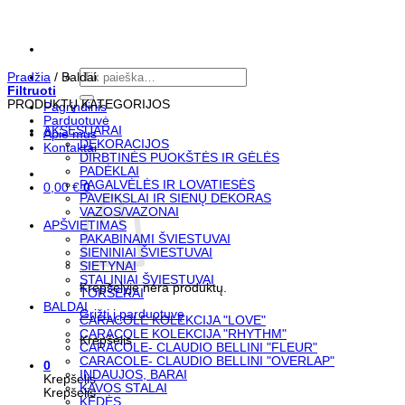
Skip
to
content
Ieškoti:
Pradžia
/
Baldai
Filtruoti
PRODUKTŲ KATEGORIJOS
Pagrindinis
Parduotuvė
AKSESUARAI
Apie mus
DEKORACIJOS
Kontaktai
DIRBTINĖS PUOKŠTĖS IR GĖLĖS
PADĖKLAI
PAGALVĖLĖS IR LOVATIESĖS
0,00
€
0
PAVEIKSLAI IR SIENŲ DEKORAS
VAZOS/VAZONAI
APŠVIETIMAS
PAKABINAMI ŠVIESTUVAI
SIENINIAI ŠVIESTUVAI
SIETYNAI
STALINIAI ŠVIESTUVAI
Krepšelyje nėra produktų.
TORŠERAI
BALDAI
Grįžti į parduotuvę
CARACOLE KOLEKCIJA "LOVE"
CARACOLE KOLEKCIJA "RHYTHM"
Krepšelis
CARACOLE- CLAUDIO BELLINI "FLEUR"
CARACOLE- CLAUDIO BELLINI "OVERLAP"
0
INDAUJOS, BARAI
Krepšelis
KAVOS STALAI
Krepšelis
KĖDĖS