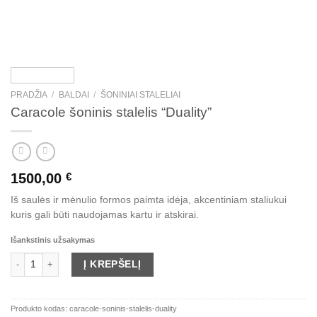
PRADŽIA
/
BALDAI
/
ŠONINIAI STALELIAI
Caracole šoninis stalelis “Duality”
1500,00
€
Iš saulės ir mėnulio formos paimta idėja, akcentiniam staliukui
kuris gali būti naudojamas kartu ir atskirai.
Išankstinis užsakymas
produkto kiekis: Caracole šoninis stalelis "Duality"
Į KREPŠELĮ
Produkto kodas:
caracole-soninis-stalelis-duality