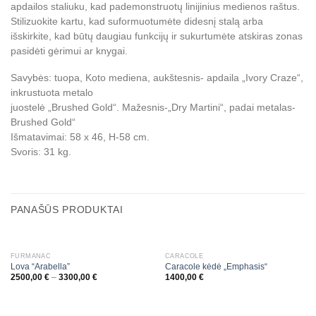
apdailos staliuku, kad pademonstruotų linijinius medienos raštus.
Stilizuokite kartu, kad suformuotumėte didesnį stalą arba
išskirkite, kad būtų daugiau funkcijų ir sukurtumėte atskiras zonas
pasidėti gėrimui ar knygai.
Savybės: tuopa, Koto mediena, aukštesnis- apdaila „Ivory Craze“,
inkrustuota metalo
juostelė „Brushed Gold“. Mažesnis-„Dry Martini“, padai metalas-
Brushed Gold“
Išmatavimai: 58 x 46, H-58 cm.
Svoris: 31 kg.
PANAŠŪS PRODUKTAI
FURMANAC
CARACOLE
Lova “Arabella”
Caracole kėdė „Emphasis“
2500,00
€
–
3300,00
€
1400,00
€