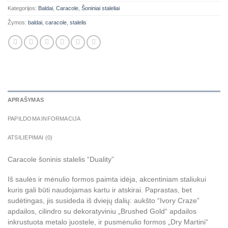
Kategorijos:
Baldai
,
Caracole
,
Šoniniai staleliai
Žymos:
baldai
,
caracole
,
stalelis
APRAŠYMAS
PAPILDOMA INFORMACIJA
ATSILIEPIMAI (0)
Caracole šoninis stalelis “Duality”
Iš saulės ir mėnulio formos paimta idėja, akcentiniam staliukui
kuris gali būti naudojamas kartu ir atskirai. Paprastas, bet
sudėtingas, jis susideda iš dviejų dalių: aukšto “Ivory Craze”
apdailos, cilindro su dekoratyviniu „Brushed Gold“ apdailos
inkrustuota metalo juostele, ir pusmėnulio formos „Dry Martini“