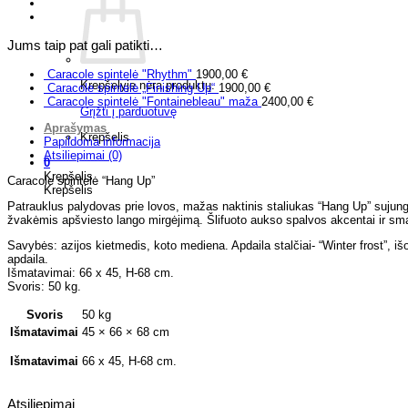
Jums taip pat gali patikti…
Caracole spintelė "Rhythm"
1900,00
€
Krepšelyje nėra produktų.
Caracole spintelė „Finishing Up“
1900,00
€
Caracole spintelė "Fontainebleau" maža
2400,00
€
Grįžti į parduotuvę
Aprašymas
Krepšelis
Papildoma informacija
Atsiliepimai (0)
0
Krepšelis
Caracole spintelė “Hang Up”
Krepšelis
Patrauklus palydovas prie lovos, mažas naktinis staliukas “Hang Up” sujungi
žvakėmis apšviesto lango mirgėjimą. Šlifuoto aukso spalvos akcentai ir smai
Savybės: azijos kietmedis, koto mediena. Apdaila stalčiai- “Winter frost”, išo
apdaila.
Išmatavimai: 66 x 45, H-68 cm.
Svoris: 50 kg.
Svoris
50 kg
Išmatavimai
45 × 66 × 68 cm
Išmatavimai
66 x 45, H-68 cm.
Atsiliepimai