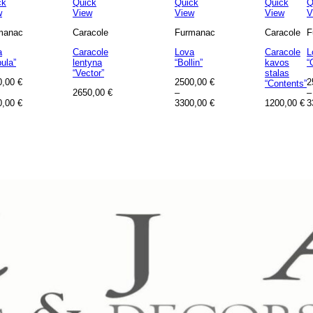
ck
Quick
Quick
Quick
Q
w
View
View
View
V
manac
Caracole
Furmanac
Caracole
F
a
Caracole
Lova
Caracole
L
ula”
lentyna
“Bollin”
kavos
“
“Vector”
stalas
0,00
€
2500,00
€
2
“Contents”
2650,00
€
–
–
0,00
€
3300,00
€
1200,00
€
3