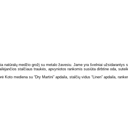
a natūralų medžio grožį su metalo žavesiu. Jame yra švelniai užsidarantys sta
lėjančios stalčiaus traukės, apvyniotos rankomis susiūta dirbtine oda, suteik
rė Koto mediena su “Dry Martini” apdaila, stalčių vidus “Linen” apdaila, rankenė