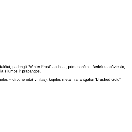
lčiai, padengti “Winter Frost” apdaila , primenančiais šerkšnu apšviesto,
ia šilumos ir prabangos.
lės – dirbtinė oda( vinilas), kojelės metaliniai antgaliai “Brushed Gold”