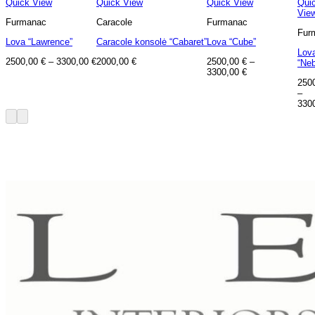
Quick View
Quick View
Quick View
Qui
Vie
Furmanac
Caracole
Furmanac
Fur
Lova “Lawrence”
Caracole konsolė “Cabaret”
Lova “Cube”
Lov
2500,00
€
–
3300,00
€
2000,00
€
2500,00
€
–
“Neb
3300,00
€
250
–
330