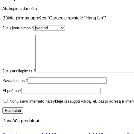
Atsiliepimų dar nėra.
Būkite pirmas aprašęs “Caracole spintelė “Hang Up””
Jūsų įvertinimas
*
Jūsų atsiliepimas
*
Pavadinimas
*
El.paštas
*
Noriu savo interneto naršyklėje išsaugoti vardą, el. pašto adresą ir inter
Panašūs produktai