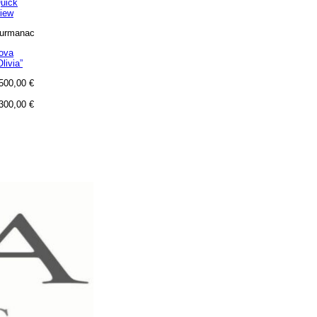
uick
iew
urmanac
ova
Olivia”
500,00
€
300,00
€