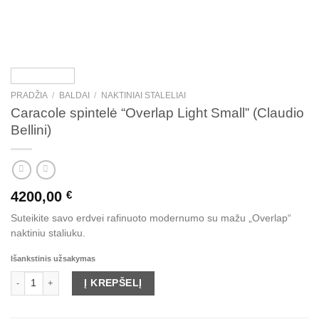
PRADŽIA
/
BALDAI
/
NAKTINIAI STALELIAI
Caracole spintelė “Overlap Light Small” (Claudio
Bellini)
4200,00
€
Suteikite savo erdvei rafinuoto modernumo su mažu „Overlap“
naktiniu staliuku.
Išankstinis užsakymas
produkto kiekis: Caracole spintelė "Overlap Light Small" (Claudio Bellini)
Į KREPŠELĮ