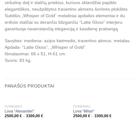
viršutinę dalį ir stalčių priekius, kuriuos sklandžiai papildo
elegantiškos, neužpildytos travertino akmens šoninės plokštės.
Subtilūs „Whisper of Gold“ metaliniai apdailos elementai ir du
erdvūs stalčiai su derančiu blizgančiu “Latte Gloss” interjeru
garantuoja nesenstančią eleganciją ir kasdienę prabangą.
Savybės: mediena- azijos kietmedis, travertino akmuo, metalas.
Apdaila- “Latte Gloss”, „Whisper of Gold“.
Išmatavimai: 66 x 51, H-61 cm.
Svoris: 83 kg.
PANAŠŪS PRODUKTAI
FURMANAC
FURMANAC
Lova “Alexander”
Lova “Milan”
2500,00
€
–
3300,00
€
2500,00
€
–
3300,00
€