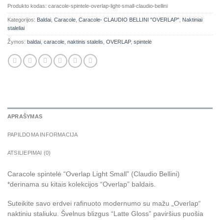
Produkto kodas:
caracole-spintele-overlap-light-small-claudio-bellini
Kategorijos:
Baldai
,
Caracole
,
Caracole- CLAUDIO BELLINI "OVERLAP"
,
Naktiniai
staleliai
Žymos:
baldai
,
caracole
,
naktinis stalelis
,
OVERLAP
,
spintelė
APRAŠYMAS
PAPILDOMA INFORMACIJA
ATSILIEPIMAI (0)
Caracole spintelė “Overlap Light Small” (Claudio Bellini)
*derinama su kitais kolekcijos “Overlap” baldais.
Suteikite savo erdvei rafinuoto modernumo su mažu „Overlap“
naktiniu staliuku. Švelnus blizgus “Latte Gloss” paviršius puošia