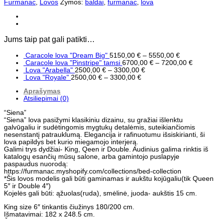
Furmanac
,
Lovos
Žymos:
baldai
,
furmanac
,
lova
Jums taip pat gali patikti…
Caracole lova "Dream Big"
5150,00
€
–
5550,00
€
Caracole lova "Pinstripe" tamsi
6700,00
€
–
7200,00
€
Lova "Arabella"
2500,00
€
–
3300,00
€
Lova "Royale"
2500,00
€
–
3300,00
€
Aprašymas
Atsiliepimai (0)
“Siena”
“Siena” lova pasižymi klasikiniu dizainu, su gražiai išlenktu
galvūgaliu ir sudėtingomis mygtukų detalėmis, suteikiančiomis
nesenstantį patrauklumą. Elegancija ir rafinuotumu išsiskirianti, ši
lova papildys bet kurio miegamojo interjerą.
Galimi trys dydžiai- King, Qeen ir Double. Audinius galima rinktis iš
katalogų esančių mūsų salone, arba gamintojo puslapyje
paspaudus nuorodą:
https://furmanac.myshopify.com/collections/bed-collection
*Šis lovos modelis gali būti gaminamas ir aukštu kojūgaliu(tik Queen
5″ ir Double 4″)
Kojelės gali būti: ąžuolas(ruda), smėlinė, juoda- aukštis 15 cm.
King size 6″ tinkantis čiužinys 180/200 cm.
Išmatavimai: 182 x 248.5 cm.