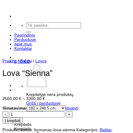
Skip
to
content
Ieškoti:
Pagrindinis
Parduotuvė
Apie mus
Kontaktai
Pradžia
/
Baldai
/
Lovos
0,00
€
0
Lova “Sienna”
Krepšelyje nėra produktų.
2500,00
€
–
3300,00
€
Grįžti į parduotuvę
Išmatavimai
Išvalyti
Krepšelis
produkto
kiekis:
0
Į krepšelį
Lova
Krepšelis
"Sienna"
Krepšelis
Produkto kodas:
furmanac-lova-sienna
Kategorijos:
Baldai
,