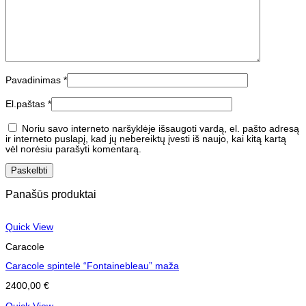
Pavadinimas
*
El.paštas
*
Noriu savo interneto naršyklėje išsaugoti vardą, el. pašto adresą
ir interneto puslapį, kad jų nebereiktų įvesti iš naujo, kai kitą kartą
vėl norėsiu parašyti komentarą.
Panašūs produktai
Quick View
Caracole
Caracole spintelė “Fontainebleau” maža
2400,00
€