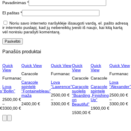
Pavadinimas
*
El.paštas
*
Noriu savo interneto naršyklėje išsaugoti vardą, el. pašto adresą
ir interneto puslapį, kad jų nebereiktų įvesti iš naujo, kai kitą kartą
vėl norėsiu parašyti komentarą.
Panašūs produktai
Quick
Quick View
Quick View
Quick
Quick
Quick View
View
View
View
Caracole
Furmanac
Furmanac
e
Furmanac
Caracole
Caracole
Caracole
Lova
Lova
e
Lova
spintelė
“Lawrence”
Caracole
Caracole
“Alexander”
is
“Bollin”
“Fontainebleau”
suolelis
spintelė
2500,00
€
2500,00
€
maža
“Boarding
„Finishing
2500,00
€
–
–
on
Up“
–
2400,00
€
3300,00
€
3300,00
€
Beautiful”
0
€
3300,00
€
1900,00
€
1500,00
€