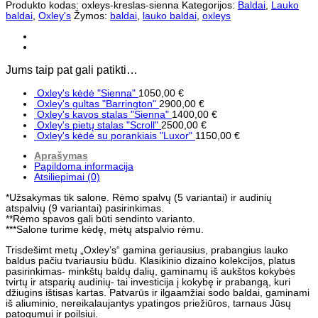
Produkto kodas:
oxleys-kreslas-sienna
Kategorijos:
Baldai
,
Lauko
"Sienna"
baldai
,
Oxley's
Žymos:
baldai
,
lauko baldai
,
oxleys
Jums taip pat gali patikti…
Oxley's kėdė "Sienna"
1050,00
€
Oxley's gultas "Barrington"
2900,00
€
Oxley's kavos stalas "Sienna"
1400,00
€
Oxley's pietų stalas "Scroll"
2500,00
€
Oxley's kėdė su porankiais "Luxor"
1150,00
€
Aprašymas
Papildoma informacija
Atsiliepimai (0)
*Užsakymas tik salone. Rėmo spalvų (5 variantai) ir audinių
atspalvių (9 variantai) pasirinkimas.
**Rėmo spavos gali būti sendinto varianto.
***Salone turime kėdę, mėtų atspalvio rėmu.
Trisdešimt metų „Oxley’s“ gamina geriausius, prabangius lauko
baldus pačiu tvariausiu būdu. Klasikinio dizaino kolekcijos, platus
pasirinkimas- minkštų baldų dalių, gaminamų iš aukštos kokybės
tvirtų ir atsparių audinių- tai investicija į kokybę ir prabangą, kuri
džiugins ištisas kartas. Patvarūs ir ilgaamžiai sodo baldai, gaminami
iš aliuminio, nereikalaujantys ypatingos priežiūros, tarnaus Jūsų
patogumui ir poilsiui.