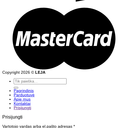
Copyright 2026 ©
LEJA
Ieškoti:
Pagrindinis
Parduotuvė
Apie mus
Kontaktai
Prisijungti
Prisijungti
Vartotojo vardas arba el.pašto adresas
*