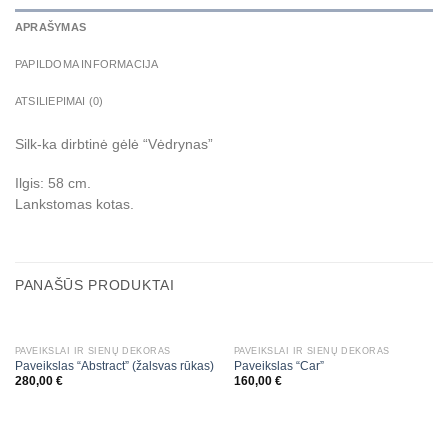
APRAŠYMAS
PAPILDOMA INFORMACIJA
ATSILIEPIMAI (0)
Silk-ka dirbtinė gėlė “Vėdrynas”
Ilgis: 58 cm.
Lankstomas kotas.
PANAŠŪS PRODUKTAI
PAVEIKSLAI IR SIENŲ DEKORAS
PAVEIKSLAI IR SIENŲ DEKORAS
Paveikslas “Abstract” (žalsvas rūkas)
Paveikslas “Car”
280,00
€
160,00
€