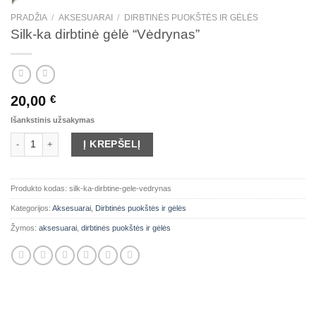
PRADŽIA
/
AKSESUARAI
/
DIRBTINĖS PUOKŠTĖS IR GĖLĖS
Silk-ka dirbtinė gėlė “Vėdrynas”
20,00
€
Išankstinis užsakymas
produkto kiekis: Silk-ka dirbtinė gėlė "Vėdrynas"
Į KREPŠELĮ
Produkto kodas:
silk-ka-dirbtine-gele-vedrynas
Kategorijos:
Aksesuarai
,
Dirbtinės puokštės ir gėlės
Žymos:
aksesuarai
,
dirbtinės puokštės ir gėlės