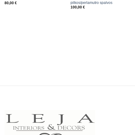
pilkos/perlamutro spalvos
80,00
€
100,00
€