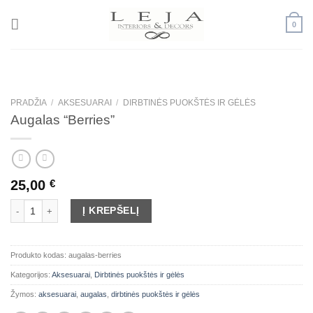
Skip
to
0
content
PRADŽIA
/
AKSESUARAI
/
DIRBTINĖS PUOKŠTĖS IR GĖLĖS
Augalas “Berries”
25,00
€
produkto kiekis: Augalas "Berries"
Į KREPŠELĮ
Produkto kodas:
augalas-berries
Kategorijos:
Aksesuarai
,
Dirbtinės puokštės ir gėlės
Žymos:
aksesuarai
,
augalas
,
dirbtinės puokštės ir gėlės