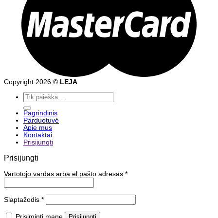
Copyright 2026 ©
LEJA
Ieškoti:
Pagrindinis
Parduotuvė
Apie mus
Kontaktai
Prisijungti
Prisijungti
Vartotojo vardas arba el.pašto adresas
*
Slaptažodis
*
Prisiminti mane
Prisijungti