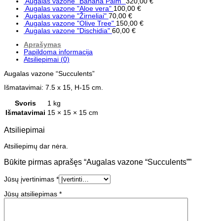
Augalas vazone "Banana Palm"
320,00
€
Augalas vazone "Aloe vera"
100,00
€
Augalas vazone "Žirneliai"
70,00
€
Augalas vazone "Olive Tree"
150,00
€
Augalas vazone "Dischidia"
60,00
€
Aprašymas
Papildoma informacija
Atsiliepimai (0)
Augalas vazone “Succulents”
Išmatavimai: 7.5 x 15, H-15 cm.
Svoris
1 kg
Išmatavimai
15 × 15 × 15 cm
Atsiliepimai
Atsiliepimų dar nėra.
Būkite pirmas aprašęs “Augalas vazone “Succulents””
Jūsų įvertinimas
*
Jūsų atsiliepimas
*