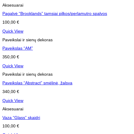
Aksesuarai
Pagalvė “Brooklands” tamsiai pilkos/perlamutro spalvos
100,00
€
Quick View
Paveikslai ir sienų dekoras
Paveikslas “AM”
350,00
€
Quick View
Paveikslai ir sienų dekoras
Paveikslas “Abstract” smėlinė, žalsva
340,00
€
Quick View
Aksesuarai
Vaza “Glass” skaidri
100,00
€