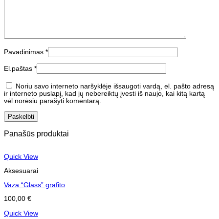
Pavadinimas
*
El.paštas
*
Noriu savo interneto naršyklėje išsaugoti vardą, el. pašto adresą
ir interneto puslapį, kad jų nebereiktų įvesti iš naujo, kai kitą kartą
vėl norėsiu parašyti komentarą.
Panašūs produktai
Quick View
Aksesuarai
Vaza “Glass” grafito
100,00
€
Quick View