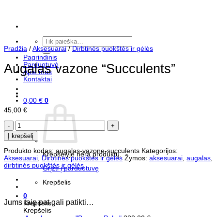
Skip
to
content
Ieškoti:
Pradžia
/
Aksesuarai
/
Dirbtinės puokštės ir gėlės
Pagrindinis
Parduotuvė
Augalas vazone “Succulents”
Apie mus
Kontaktai
0,00
€
0
45,00
€
produkto
kiekis:
Į krepšelį
Augalas
vazone
Produkto kodas:
augalas-vazone-succulents
Kategorijos:
"Succulents"
Krepšelyje nėra produktų.
Aksesuarai
,
Dirbtinės puokštės ir gėlės
Žymos:
aksesuarai
,
augalas
,
dirbtinės puokštės ir gėlės
Grįžti į parduotuvę
Krepšelis
0
Jums taip pat gali patikti…
Krepšelis
Krepšelis