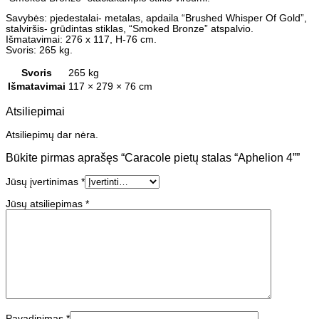
Savybės: pjedestalai- metalas, apdaila “Brushed Whisper Of Gold”,
stalviršis- grūdintas stiklas, “Smoked Bronze” atspalvio.
Išmatavimai: 276 x 117, H-76 cm.
Svoris: 265 kg.
Svoris
265 kg
Išmatavimai
117 × 279 × 76 cm
Atsiliepimai
Atsiliepimų dar nėra.
Būkite pirmas aprašęs “Caracole pietų stalas “Aphelion 4””
Jūsų įvertinimas
*
Jūsų atsiliepimas
*
Pavadinimas
*