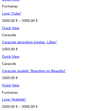
Furmanac
Lova “Cube”
2500,00
€
–
3300,00
€
Quick View
Caracole
Caracole akcentinis krėslas „Lillian“
1450,00
€
Quick View
Caracole
Caracole suolelis “Boarding on Beautiful”
1500,00
€
Quick View
Furmanac
Lova “Arabella”
2500,00
€
–
3300,00
€