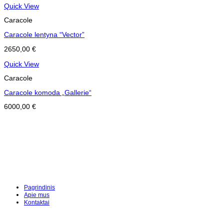
Quick View
Caracole
Caracole lentyna “Vector”
2650,00
€
Quick View
Caracole
Caracole komoda „Gallerie“
6000,00
€
Pagrindinis
Apie mus
Kontaktai