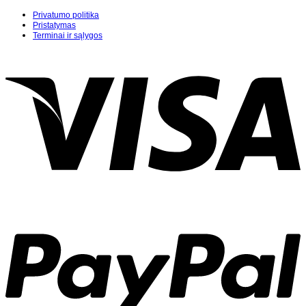
Privatumo politika
Pristatymas
Terminai ir sąlygos