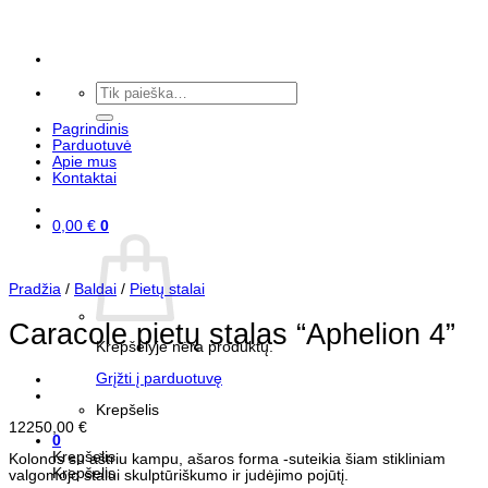
Skip
to
content
Ieškoti:
Pagrindinis
Parduotuvė
Apie mus
Kontaktai
0,00
€
0
Pradžia
/
Baldai
/
Pietų stalai
Caracole pietų stalas “Aphelion 4”
Krepšelyje nėra produktų.
Grįžti į parduotuvę
Krepšelis
12250,00
€
0
Krepšelis
Kolonos su aštriu kampu, ašaros forma -suteikia šiam stikliniam
Krepšelis
valgomojo stalui skulptūriškumo ir judėjimo pojūtį.