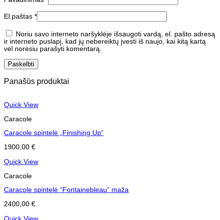
El.paštas
*
Noriu savo interneto naršyklėje išsaugoti vardą, el. pašto adresą
ir interneto puslapį, kad jų nebereiktų įvesti iš naujo, kai kitą kartą
vėl norėsiu parašyti komentarą.
Panašūs produktai
Quick View
Caracole
Caracole spintelė „Finishing Up“
1900,00
€
Quick View
Caracole
Caracole spintelė “Fontainebleau” maža
2400,00
€
Quick View