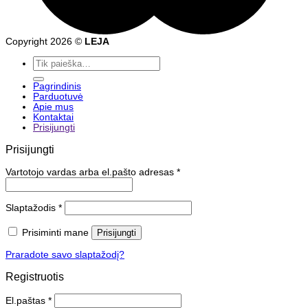
Copyright 2026 ©
LEJA
Ieškoti:
Pagrindinis
Parduotuvė
Apie mus
Kontaktai
Prisijungti
Prisijungti
Vartotojo vardas arba el.pašto adresas
*
Slaptažodis
*
Prisiminti mane
Prisijungti
Praradote savo slaptažodį?
Registruotis
El.paštas
*