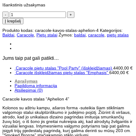
Išankstinis užsakymas
produkto
kiekis:
Į krepšelį
Caracole
pietų
Produkto kodas:
caracole-kavos-stalas-aphelion-4
Kategorijos:
stalas
Baldai
,
Caracole
,
Pietų stalai
Žymos:
baldai
,
caracole
,
pietų stalas
"Aphelion
4"
Jums taip pat gali patikti…
Caracole pietų stalas "Pool Party" (išskleidžiamas)
4400,00
€
Caracole išskleidžiamas pietų stalas "Emphasis"
6400,00
€
Aprašymas
Papildoma informacija
Atsiliepimai (0)
Caracole kavos stalas “Aphelion 4”
Kolonos su aštriu kampu, ašaros forma -suteikia šiam stikliniam
valgomojo stalui skulptūriškumo ir judėjimo pojūtį. Žiūrint iš viršaus,
atrodo, kad jo unikalaus dizaino pagrindas imituoja smunkančių
žuvų būrį, o iš šono jis greitai nukreipia akį, kad atrodytų žvilgantis ir
vizualiai lengvas. Intymesniems valgymo potyriams taip pat galima
įsigyti trijų pjedestalų pagrindą, kurį galima derinti su mūsų 203 cm.
“Smoked Bronze” stačiakampio stiklo viršumi.