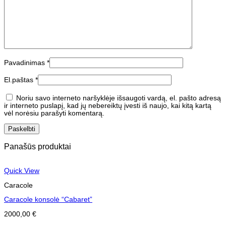
Pavadinimas
*
El.paštas
*
Noriu savo interneto naršyklėje išsaugoti vardą, el. pašto adresą
ir interneto puslapį, kad jų nebereiktų įvesti iš naujo, kai kitą kartą
vėl norėsiu parašyti komentarą.
Panašūs produktai
Quick View
Caracole
Caracole konsolė “Cabaret”
2000,00
€