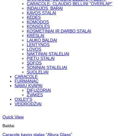
CARACOLE- CLAUDIO BELLINI "OVERLAP"
INDAUJOS, BARAI
KAVOS STALAI
KĖDĖS
KOMODOS
KONSOLĖS
KOSMETINIAI IR DARBO STALAI
KRĖSLAI
LAUKO BALDAI
LENTYNOS
LOVOS
NAKTINIAI STALELIAI
PIETŲ STALAI
SOFOS
ŠONINIAI STALELIAI
SUOLELIAI
CARACOLE
FURMANAC
NAMŲ KVAPAI
DIFUZORIAI
ŽVAKĖS
OXLEY'S
VEIDRODŽIAI
Quick View
Baldai
Caracole kavos stalas “Altura Glass”