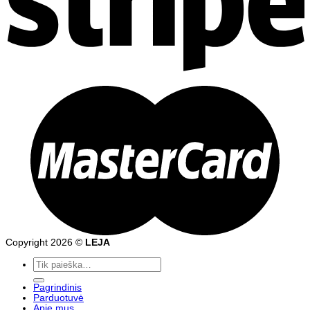
Copyright 2026 ©
LEJA
Ieškoti:
Pagrindinis
Parduotuvė
Apie mus