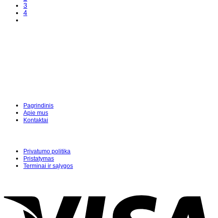
3
4
Pagrindinis
Apie mus
Kontaktai
Privatumo politika
Pristatymas
Terminai ir sąlygos