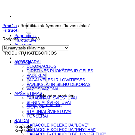
Skip
to
content
Ieškoti:
Pradžia
/
Produktai su žymomis “kavos stalas”
Filtruoti
Pagrindinis
Rodoma 1–12 iš 38
Parduotuvė
Apie mus
Kontaktai
PRODUKTŲ KATEGORIJOS
AKSESUARAI
0,00
€
0
DEKORACIJOS
DIRBTINĖS PUOKŠTĖS IR GĖLĖS
PADĖKLAI
PAGALVĖLĖS IR LOVATIESĖS
PAVEIKSLAI IR SIENŲ DEKORAS
VAZOS/VAZONAI
APŠVIETIMAS
Krepšelyje nėra produktų.
PAKABINAMI ŠVIESTUVAI
SIENINIAI ŠVIESTUVAI
Grįžti į parduotuvę
SIETYNAI
STALINIAI ŠVIESTUVAI
Krepšelis
TORŠERAI
BALDAI
0
CARACOLE KOLEKCIJA "LOVE"
Krepšelis
CARACOLE KOLEKCIJA "RHYTHM"
Krepšelis
CARACOLE- CLAUDIO BELLINI "FLEUR"