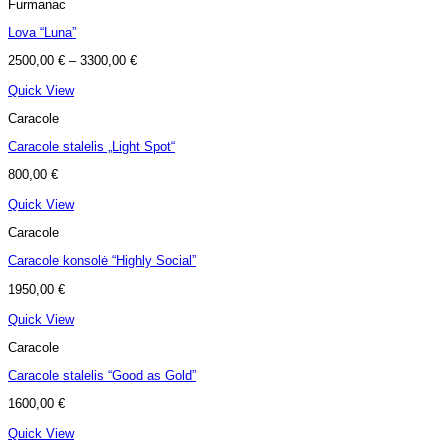
Furmanac
Lova “Luna”
2500,00
€
–
3300,00
€
Quick View
Caracole
Caracole stalelis „Light Spot“
800,00
€
Quick View
Caracole
Caracole konsolė “Highly Social”
1950,00
€
Quick View
Caracole
Caracole stalelis “Good as Gold”
1600,00
€
Quick View