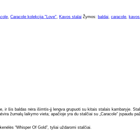
cole
,
Caracole kolekcija "Love"
,
Kavos stalai
Žymos:
baldai
,
caracole
,
kavos
 ir šis baldas nėra išimtis-jį lengva grupuoti su kitais stalais kambaryje. Stal
vira žurnalų laikymo vieta; apačioje yra du stalčiai su „Caracole“ įspaudu 
enėlės “Whisper Of Gold”, tyliai uždaromi stalčiai.