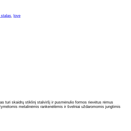
 stalas
,
love
as turi skaidrų stiklinį stalviršį ir pusmėnulio formos rievėtus rėmus
pažymėtomis metalinėmis rankenėlėmis ir švelniai uždaromomis jungtimis