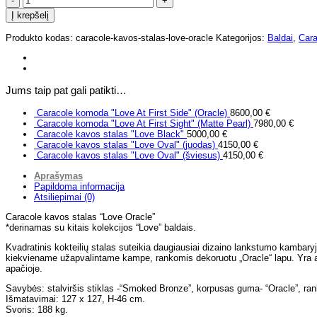
kiekis:
Į krepšelį
Caracole
kavos
Produkto kodas:
caracole-kavos-stalas-love-oracle
Kategorijos:
Baldai
,
Cara
stalas
"Love
Oracle"
Jums taip pat gali patikti…
Caracole komoda "Love At First Side" (Oracle)
8600,00
€
Caracole komoda "Love At First Sight" (Matte Pearl)
7980,00
€
Caracole kavos stalas "Love Black"
5000,00
€
Caracole kavos stalas "Love Oval" (juodas)
4150,00
€
Caracole kavos stalas "Love Oval" (šviesus)
4150,00
€
Aprašymas
Papildoma informacija
Atsiliepimai (0)
Caracole kavos stalas “Love Oracle”
*derinamas su kitais kolekcijos “Love” baldais.
Kvadratinis kokteilių stalas suteikia daugiausiai dizaino lankstumo kambaryje,
kiekviename užapvalintame kampe, rankomis dekoruotu „Oracle“ lapu. Yra at
apačioje.
Savybės: stalviršis stiklas -“Smoked Bronze”, korpusas guma- “Oracle”, rank
Išmatavimai: 127 x 127, H-46 cm.
Svoris: 188 kg.