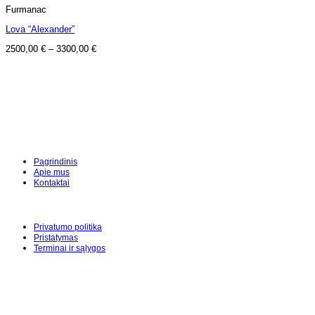
Furmanac
Lova “Alexander”
2500,00
€
–
3300,00
€
Pagrindinis
Apie mus
Kontaktai
Privatumo politika
Pristatymas
Terminai ir sąlygos