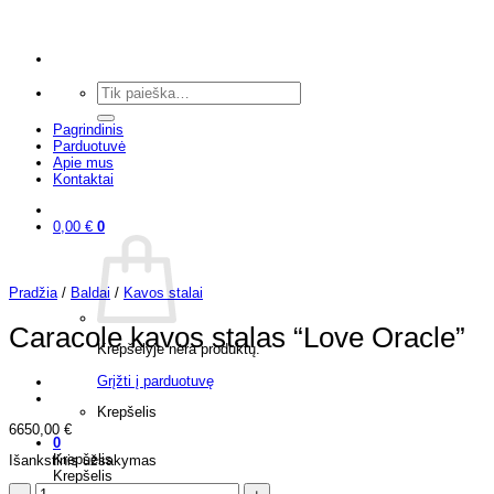
Skip
to
content
Ieškoti:
Pagrindinis
Parduotuvė
Apie mus
Kontaktai
0,00
€
0
Pradžia
/
Baldai
/
Kavos stalai
Caracole kavos stalas “Love Oracle”
Krepšelyje nėra produktų.
Grįžti į parduotuvę
Krepšelis
6650,00
€
0
Krepšelis
Išankstinis užsakymas
Krepšelis
produkto