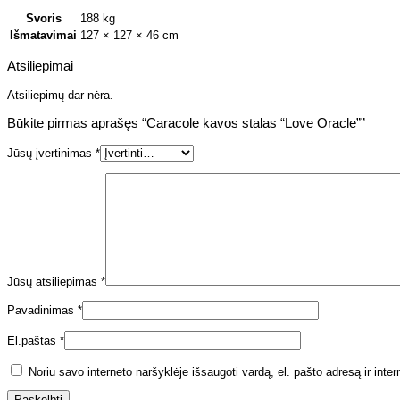
Svoris
188 kg
Išmatavimai
127 × 127 × 46 cm
Atsiliepimai
Atsiliepimų dar nėra.
Būkite pirmas aprašęs “Caracole kavos stalas “Love Oracle””
Jūsų įvertinimas
*
Jūsų atsiliepimas
*
Pavadinimas
*
El.paštas
*
Noriu savo interneto naršyklėje išsaugoti vardą, el. pašto adresą ir inter