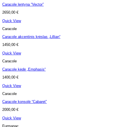
Caracole lentyna “Vector”
2650,00
€
Quick View
Caracole
Caracole akcentinis krėslas „Lillian“
1450,00
€
Quick View
Caracole
Caracole kėdė „Emphasis“
1400,00
€
Quick View
Caracole
Caracole konsolė “Cabaret”
2000,00
€
Quick View
Furmanac