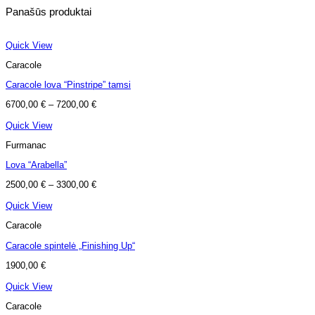
Panašūs produktai
Quick View
Caracole
Caracole lova “Pinstripe” tamsi
6700,00
€
–
7200,00
€
Quick View
Furmanac
Lova “Arabella”
2500,00
€
–
3300,00
€
Quick View
Caracole
Caracole spintelė „Finishing Up“
1900,00
€
Quick View
Caracole