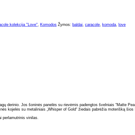
acole kolekcija "Love"
,
Komodos
Žymos:
baldai
,
caracole
,
komoda
,
love
ų derinio. Jos šoninės panelės su rievėmis padengtos švelniais “Matte Pearl” d
inės kojelės su metaliniais „Whisper of Gold“ žiedais pabrėžia moterišką šios
 perlamutrinis vinilas.