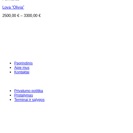
Lova “Olivia”
2500,00
€
–
3300,00
€
Pagrindinis
Apie mus
Kontaktai
Privatumo politika
Pristatymas
Terminai ir sąlygos