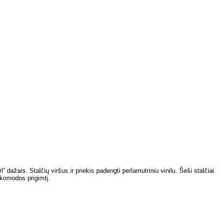
ažais. Stalčių viršus ir priekis padengti perlamutriniu vinilu. Šeši stalčiai
 komodos prigimtį.