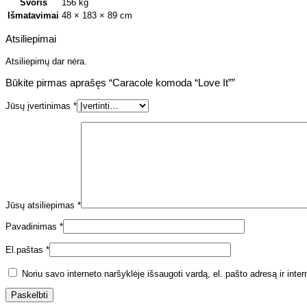
Svoris
156 kg
Išmatavimai
48 × 183 × 89 cm
Atsiliepimai
Atsiliepimų dar nėra.
Būkite pirmas aprašęs “Caracole komoda “Love It””
Jūsų įvertinimas
*
Jūsų atsiliepimas
*
Pavadinimas
*
El.paštas
*
Noriu savo interneto naršyklėje išsaugoti vardą, el. pašto adresą ir inter