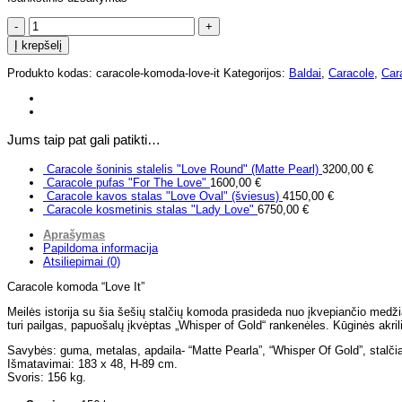
produkto
kiekis:
Į krepšelį
Caracole
komoda
Produkto kodas:
caracole-komoda-love-it
Kategorijos:
Baldai
,
Caracole
,
Car
"Love
It"
Jums taip pat gali patikti…
Caracole šoninis stalelis "Love Round" (Matte Pearl)
3200,00
€
Caracole pufas "For The Love"
1600,00
€
Caracole kavos stalas "Love Oval" (šviesus)
4150,00
€
Caracole kosmetinis stalas "Lady Love"
6750,00
€
Aprašymas
Papildoma informacija
Atsiliepimai (0)
Caracole komoda “Love It”
Meilės istorija su šia šešių stalčių komoda prasideda nuo įkvepiančio medžiag
turi pailgas, papuošalų įkvėptas „Whisper of Gold“ rankenėles. Kūginės akril
Savybės: guma, metalas, apdaila- “Matte Pearla”, “Whisper Of Gold”, stalčiai
Išmatavimai: 183 x 48, H-89 cm.
Svoris: 156 kg.