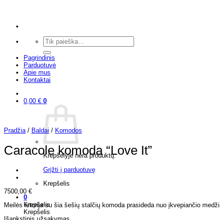
Skip
to
content
Ieškoti:
Pagrindinis
Parduotuvė
Apie mus
Kontaktai
0,00
€
0
Pradžia
/
Baldai
/
Komodos
Caracole komoda “Love It”
Krepšelyje nėra produktų.
Grįžti į parduotuvę
Krepšelis
7500,00
€
0
Krepšelis
Meilės istorija su šia šešių stalčių komoda prasideda nuo įkvepiančio medži
Krepšelis
Išankstinis užsakymas