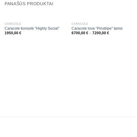
PANAŠŪS PRODUKTAI
CARACOLE
CARACOLE
Caracole konsolė “Highly Social”
Caracole lova “Pinstripe” tamsi
1950,00
€
6700,00
€
–
7200,00
€