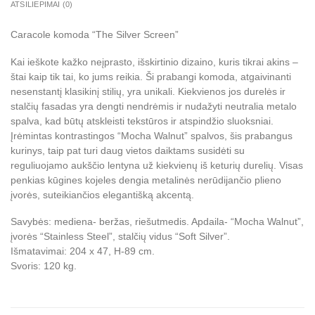
ATSILIEPIMAI (0)
Caracole komoda “The Silver Screen”
Kai ieškote kažko neįprasto, išskirtinio dizaino, kuris tikrai akins –
štai kaip tik tai, ko jums reikia. Ši prabangi komoda, atgaivinanti
nesenstantį klasikinį stilių, yra unikali. Kiekvienos jos durelės ir
stalčių fasadas yra dengti nendrėmis ir nudažyti neutralia metalo
spalva, kad būtų atskleisti tekstūros ir atspindžio sluoksniai.
Įrėmintas kontrastingos “Mocha Walnut” spalvos, šis prabangus
kurinys, taip pat turi daug vietos daiktams susidėti su
reguliuojamo aukščio lentyna už kiekvienų iš keturių durelių. Visas
penkias kūgines kojeles dengia metalinės nerūdijančio plieno
įvorės, suteikiančios elegantišką akcentą.
Savybės: mediena- beržas, riešutmedis. Apdaila- “Mocha Walnut”,
įvorės “Stainless Steel”, stalčių vidus “Soft Silver”.
Išmatavimai: 204 x 47, H-89 cm.
Svoris: 120 kg.