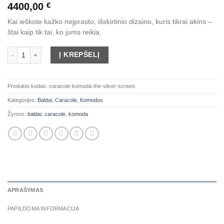
4400,00
€
Kai ieškote kažko neįprasto, išskirtinio dizaino, kuris tikrai akins –
štai kaip tik tai, ko jums reikia.
produkto kiekis: Caracole komoda "The Silver Screen"
Į KREPŠELĮ
Produkto kodas:
caracole-komoda-the-silver-screen
Kategorijos:
Baldai
,
Caracole
,
Komodos
Žymos:
baldai
,
caracole
,
komoda
APRAŠYMAS
PAPILDOMA INFORMACIJA