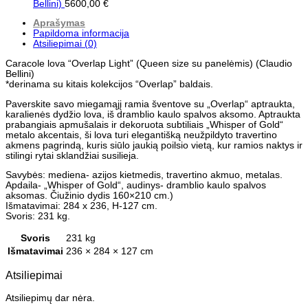
Bellini)
5600,00
€
Aprašymas
Papildoma informacija
Atsiliepimai (0)
Caracole lova “Overlap Light” (Queen size su panelėmis) (Claudio
Bellini)
*derinama su kitais kolekcijos “Overlap” baldais.
Paverskite savo miegamąjį ramia šventove su „Overlap“ aptraukta,
karalienės dydžio lova, iš dramblio kaulo spalvos aksomo. Aptraukta
prabangiais apmušalais ir dekoruota subtiliais „Whisper of Gold“
metalo akcentais, ši lova turi elegantišką neužpildyto travertino
akmens pagrindą, kuris siūlo jaukią poilsio vietą, kur ramios naktys ir
stilingi rytai sklandžiai susilieja.
Savybės: mediena- azijos kietmedis, travertino akmuo, metalas.
Apdaila- „Whisper of Gold“, audinys- dramblio kaulo spalvos
aksomas. Čiužinio dydis 160×210 cm.)
Išmatavimai: 284 x 236, H-127 cm.
Svoris: 231 kg.
Svoris
231 kg
Išmatavimai
236 × 284 × 127 cm
Atsiliepimai
Atsiliepimų dar nėra.