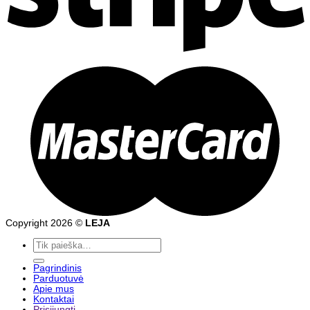
Copyright 2026 ©
LEJA
Ieškoti:
Pagrindinis
Parduotuvė
Apie mus
Kontaktai
Prisijungti