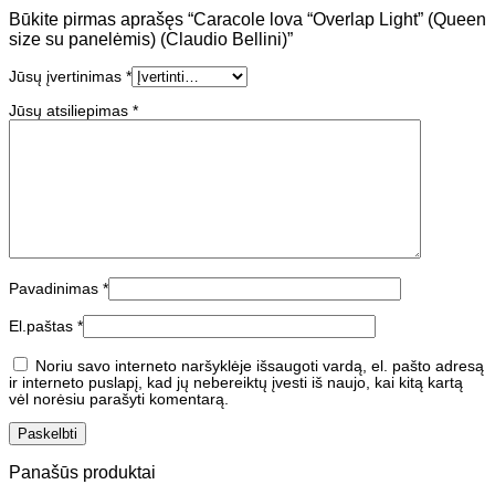
Būkite pirmas aprašęs “Caracole lova “Overlap Light” (Queen
size su panelėmis) (Claudio Bellini)”
Jūsų įvertinimas
*
Jūsų atsiliepimas
*
Pavadinimas
*
El.paštas
*
Noriu savo interneto naršyklėje išsaugoti vardą, el. pašto adresą
ir interneto puslapį, kad jų nebereiktų įvesti iš naujo, kai kitą kartą
vėl norėsiu parašyti komentarą.
Panašūs produktai