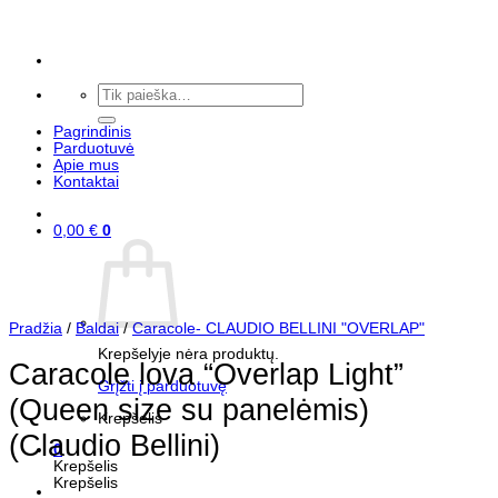
Skip
to
content
Ieškoti:
Pagrindinis
Parduotuvė
Apie mus
Kontaktai
0,00
€
0
Pradžia
/
Baldai
/
Caracole- CLAUDIO BELLINI "OVERLAP"
Krepšelyje nėra produktų.
Caracole lova “Overlap Light”
Grįžti į parduotuvę
(Queen size su panelėmis)
Krepšelis
(Claudio Bellini)
0
Krepšelis
Krepšelis