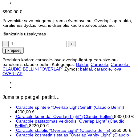
6900,00
€
Paverskite savo miegamąjį ramia šventove su „Overlap“ aptraukta,
karalienės dydžio lova, iš dramblio kaulo spalvos aksomo.
Išankstinis užsakymas
produkto
kiekis:
Į krepšelį
Caracole
lova
Produkto kodas:
caracole-lova-overlap-light-queen-size-su-
“Overlap
panelemis-claudio-bellini
Kategorijos:
Baldai
,
Caracole
,
Caracole-
Light”
CLAUDIO BELLINI "OVERLAP"
Žymos:
baldai
,
caracole
,
lova
,
(Queen
OVERLAP
size
su
panelėmis)
(Claudio
Bellini)
Jums taip pat gali patikti…
Caracole spintelė "Overlap Light Small" (Claudio Bellini)
4200,00
€
Caracole komoda "Overlap Light" (Claudio Bellini)
8800,00
€
Caracole pastatomas veidrodis "Overlap Light" (Claudio
Bellini)
8220,00
€
Caracole stalelis "Overlap Light" (Claudio Bellini)
6360,00
€
Caracole kosmetinis stalas "Overlap Vanity Light" (Claudio