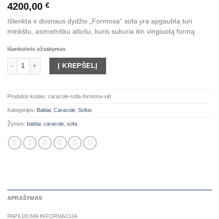
4200,00
€
Išlenkta ir dosnaus dydžio „Formosa“ sofa yra apgaubta turi
minkštu, asimetrišku atlošu, kuris sukuria itin vingiuotą formą.
Išankstinis užsakymas
produkto kiekis: Caracole sofa "Formosa" (vid.)
Į KREPŠELĮ
Produkto kodas:
caracole-sofa-formosa-vid
Kategorijos:
Baldai
,
Caracole
,
Sofos
Žymos:
baldai
,
caracole
,
sofa
APRAŠYMAS
PAPILDOMA INFORMACIJA