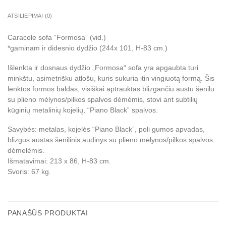
ATSILIEPIMAI (0)
Caracole sofa “Formosa” (vid.)
*gaminam ir didesnio dydžio (244x 101, H-83 cm.)
Išlenkta ir dosnaus dydžio „Formosa“ sofa yra apgaubta turi
minkštu, asimetrišku atlošu, kuris sukuria itin vingiuotą formą. Šis
lenktos formos baldas, visiškai aptrauktas blizgančiu austu šenilu
su plieno mėlynos/pilkos spalvos dėmėmis, stovi ant subtilių
kūginių metalinių kojelių, “Piano Black” spalvos.
Savybės: metalas, kojelės “Piano Black”, poli gumos apvadas,
blizgus austas šenilinis audinys su plieno mėlynos/pilkos spalvos
dėmelėmis.
Išmatavimai: 213 x 86, H-83 cm.
Svoris: 67 kg.
PANAŠŪS PRODUKTAI