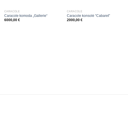
CARACOLE
CARACOLE
Caracole komoda „Gallerie“
Caracole konsolė “Cabaret”
6000,00
€
2000,00
€