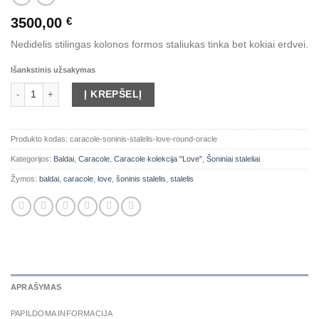
3500,00
€
Nedidelis stilingas kolonos formos staliukas tinka bet kokiai erdvei.
Išankstinis užsakymas
produkto kiekis: Caracole šoninis stalelis "Love Round" (Oracle)
Į KREPŠELĮ
Produkto kodas:
caracole-soninis-stalelis-love-round-oracle
Kategorijos:
Baldai
,
Caracole
,
Caracole kolekcija "Love"
,
Šoniniai staleliai
Žymos:
baldai
,
caracole
,
love
,
šoninis stalelis
,
stalelis
APRAŠYMAS
PAPILDOMA INFORMACIJA