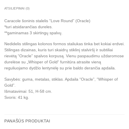
ATSILIEPIMAI (0)
Caracole šoninis stalelis “Love Round” (Oracle)
*turi atsidarančias dureles.
**gaminamas 3 skirtingų spalvų.
Nedidelis stilingas kolonos formos staliukas tinka bet kokiai erdvei.
Stilingas dizainas, kuris turi skaidrų stiklinį stalviršį ir subtiliai
rievėtą “Oracle” spalvos korpusą. Vienu paspaudimu uždaromose
durelėse su „Whisper of Gold“ furnitūra atrasite vieną
reguliuojamo dydžio lentynėlę su prie baldo derančia apdaila.
Savybės: guma, metalas, stiklas. Apdaila “Oracle”, “Whisper of
Gold”.
Išmatavimai: 51, H-58 cm.
Svoris: 41 kg.
PANAŠŪS PRODUKTAI