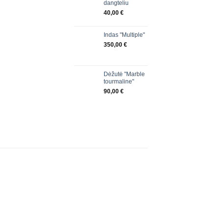
dangteliu
40,00
€
Indas "Multiple"
350,00
€
Dėžutė "Marble
tourmaline"
90,00
€