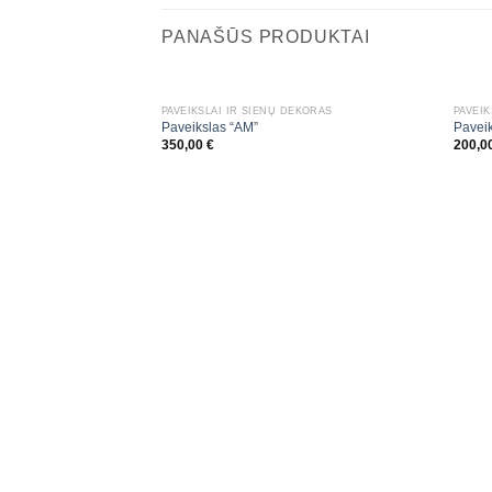
PANAŠŪS PRODUKTAI
PAVEIKSLAI IR SIENŲ DEKORAS
PAVEIK
Paveikslas “AM”
Paveik
350,00
€
200,0