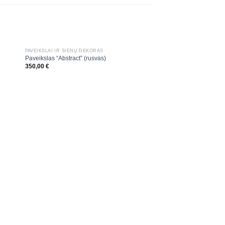
PAVEIKSLAI IR SIENŲ DEKORAS
Paveikslas “Abstract” (rusvas)
350,00
€
AKSESUARAI
Vaza “Glass” grafito
100,00
€