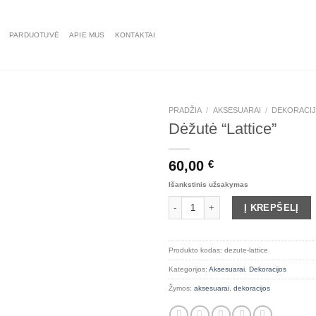
PARDUOTUVĖ
APIE MUS
KONTAKTAI
PRADŽIA
/
AKSESUARAI
/
DEKORACI
Dėžutė “Lattice”
60,00
€
Išankstinis užsakymas
produkto kiekis: Dėžutė "Lattice"
Į KREPŠELĮ
Produkto kodas:
dezute-lattice
Kategorijos:
Aksesuarai
,
Dekoracijos
Žymos:
aksesuarai
,
dekoracijos