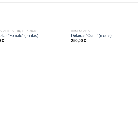
SLAI IR SIENŲ DEKORAS
AKSESUARAI
slas “Female” (printas)
Dekoras “Coral” (medis)
0
€
250,00
€