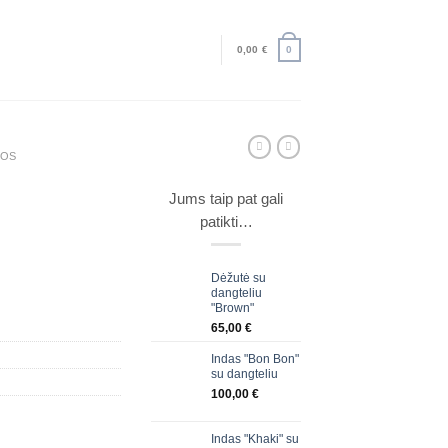
0,00
€
0
JOS
Jums taip pat gali
patikti…
Dėžutė su
dangteliu
"Brown"
65,00
€
Indas "Bon Bon"
su dangteliu
100,00
€
Indas "Khaki" su