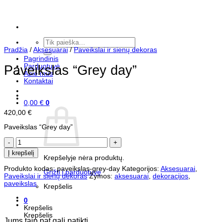
Skip
to
content
Ieškoti:
Pradžia
/
Aksesuarai
/
Paveikslai ir sienų dekoras
Pagrindinis
Parduotuvė
Paveikslas “Grey day”
Apie mus
Kontaktai
0,00
€
0
420,00
€
Paveikslas “Grey day”
produkto
kiekis:
Į krepšelį
Paveikslas
Krepšelyje nėra produktų.
"Grey
Produkto kodas:
paveikslas-grey-day
Kategorijos:
Aksesuarai
,
day"
Grįžti į parduotuvę
Paveikslai ir sienų dekoras
Žymos:
aksesuarai
,
dekoracijos
,
paveikslas
Krepšelis
0
Krepšelis
Krepšelis
Jums taip pat gali patikti…