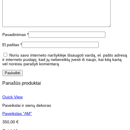
Pavadinimas
*
El.paštas
*
Noriu savo interneto naršyklėje išsaugoti vardą, el. pašto adresą
ir interneto puslapį, kad jų nebereiktų įvesti iš naujo, kai kitą kartą
vėl norėsiu parašyti komentarą.
Panašūs produktai
Quick View
Paveikslai ir sienų dekoras
Paveikslas “AM”
350,00
€