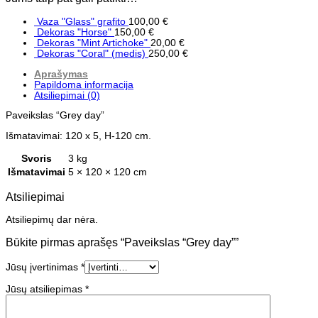
Vaza "Glass" grafito
100,00
€
Dekoras "Horse"
150,00
€
Dekoras "Mint Artichoke"
20,00
€
Dekoras "Coral" (medis)
250,00
€
Aprašymas
Papildoma informacija
Atsiliepimai (0)
Paveikslas “Grey day”
Išmatavimai: 120 x 5, H-120 cm.
Svoris
3 kg
Išmatavimai
5 × 120 × 120 cm
Atsiliepimai
Atsiliepimų dar nėra.
Būkite pirmas aprašęs “Paveikslas “Grey day””
Jūsų įvertinimas
*
Jūsų atsiliepimas
*