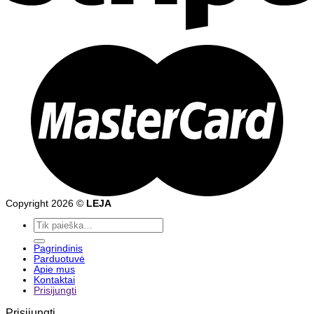
Copyright 2026 ©
LEJA
Ieškoti:
Pagrindinis
Parduotuvė
Apie mus
Kontaktai
Prisijungti
Prisijungti