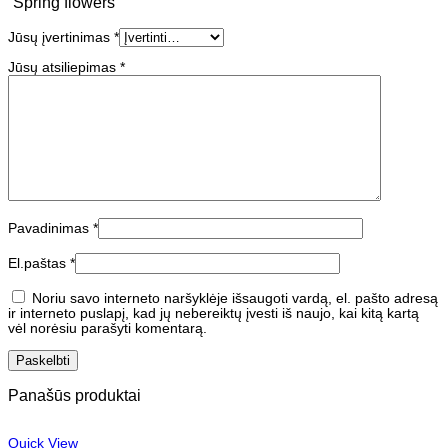
“Spring flowers””
Jūsų įvertinimas
*
Jūsų atsiliepimas
*
Pavadinimas
*
El.paštas
*
Noriu savo interneto naršyklėje išsaugoti vardą, el. pašto adresą
ir interneto puslapį, kad jų nebereiktų įvesti iš naujo, kai kitą kartą
vėl norėsiu parašyti komentarą.
Panašūs produktai
Quick View