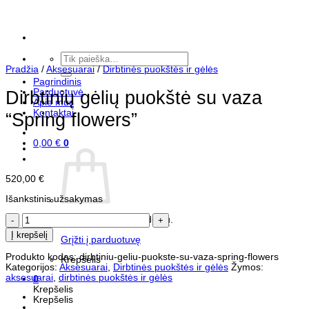
Skip
to
content
Ieškoti:
Pradžia
/
Aksesuarai
/
Dirbtinės puokštės ir gėlės
Pagrindinis
Parduotuvė
Dirbtinių gėlių puokštė su vaza
Apie mus
Kontaktai
“Spring flowers”
0,00
€
0
520,00
€
Išankstinis užsakymas
produkto
Krepšelyje nėra produktų.
kiekis:
Į krepšelį
Dirbtinių
Grįžti į parduotuvę
gėlių
Produkto kodas:
dirbtiniu-geliu-puokste-su-vaza-spring-flowers
puokštė
Krepšelis
Kategorijos:
Aksesuarai
,
Dirbtinės puokštės ir gėlės
Žymos:
su
aksesuarai
,
dirbtinės puokštės ir gėlės
0
vaza
Krepšelis
"Spring
Krepšelis
flowers"