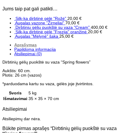
Jums taip pat gali patikti…
Silk-ka dirbtinė gėlė "Rožė"
20,00
€
Augalas vazone "Žirneliai"
70,00
€
Dirbtinių gėlių puokštė su vaza "Cream"
400,00
€
Silk-ka dirbtinė gėlė "Frezija" oranžinė
20,00
€
Augalas "Mėlynė" šaka
25,00
€
Aprašymas
Papildoma informacija
Atsiliepimai (0)
Dirbtinių gėlių puokštė su vaza “Spring flowers”
Aukštis: 60 cm.
Plotis: 26 cm (vazos)
*parduodama kartu su vaza, gėlės joje įtvirtintos.
Svoris
5 kg
Išmatavimai
35 × 35 × 70 cm
Atsiliepimai
Atsiliepimų dar nėra.
Būkite pirmas aprašęs “Dirbtinių gėlių puokštė su vaza