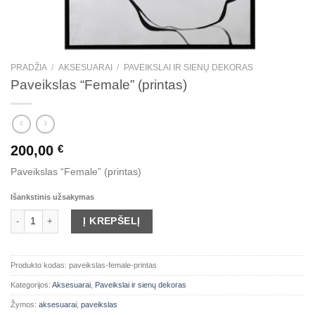
PRADŽIA
/
AKSESUARAI
/
PAVEIKSLAI IR SIENŲ DEKORAS
Paveikslas “Female” (printas)
200,00
€
Paveikslas “Female” (printas)
Išankstinis užsakymas
produkto kiekis: Paveikslas "Female" (printas)
Į KREPŠELĮ
Produkto kodas:
paveikslas-female-printas
Kategorijos:
Aksesuarai
,
Paveikslai ir sienų dekoras
Žymos:
aksesuarai
,
paveikslas