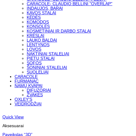
CARACOLE- CLAUDIO BELLINI "OVERLAP"
INDAUJOS, BARAI
KAVOS STALAI
KĖDĖS
KOMODOS
KONSOLĖS
KOSMETINIAI IR DARBO STALAI
KRĖSLAI
LAUKO BALDAI
LENTYNOS
LOVOS
NAKTINIAI STALELIAI
PIETŲ STALAI
SOFOS
ŠONINIAI STALELIAI
SUOLELIAI
CARACOLE
FURMANAC
NAMŲ KVAPAI
DIFUZORIAI
ŽVAKĖS
OXLEY'S
VEIDRODŽIAI
Quick View
Aksesuarai
Paveikslas “3D”