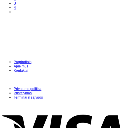
3
4
Pagrindinis
Apie mus
Kontaktai
Privatumo politika
Pristatymas
Terminai ir sąlygos