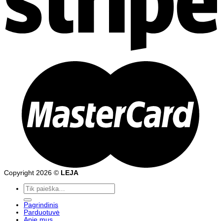
Copyright 2026 ©
LEJA
Ieškoti:
Pagrindinis
Parduotuvė
Apie mus