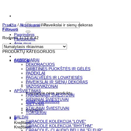
Skip
to
content
Ieškoti:
Pradžia
/
Aksesuarai
/
Paveikslai ir sienų dekoras
Filtruoti
Pagrindinis
Rodoma 1–12 iš 42
Parduotuvė
Apie mus
Kontaktai
PRODUKTŲ KATEGORIJOS
AKSESUARAI
0,00
€
0
DEKORACIJOS
DIRBTINĖS PUOKŠTĖS IR GĖLĖS
PADĖKLAI
PAGALVĖLĖS IR LOVATIESĖS
PAVEIKSLAI IR SIENŲ DEKORAS
VAZOS/VAZONAI
APŠVIETIMAS
Krepšelyje nėra produktų.
PAKABINAMI ŠVIESTUVAI
SIENINIAI ŠVIESTUVAI
Grįžti į parduotuvę
SIETYNAI
STALINIAI ŠVIESTUVAI
Krepšelis
TORŠERAI
BALDAI
0
CARACOLE KOLEKCIJA "LOVE"
Krepšelis
CARACOLE KOLEKCIJA "RHYTHM"
Krepšelis
CARACOLE- CLAUDIO BELLINI "FLEUR"