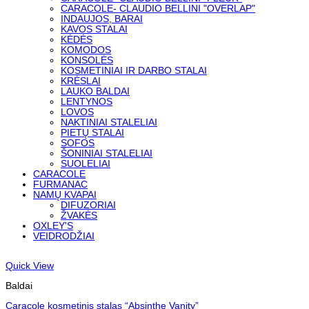
CARACOLE- CLAUDIO BELLINI "OVERLAP"
INDAUJOS, BARAI
KAVOS STALAI
KĖDĖS
KOMODOS
KONSOLĖS
KOSMETINIAI IR DARBO STALAI
KRĖSLAI
LAUKO BALDAI
LENTYNOS
LOVOS
NAKTINIAI STALELIAI
PIETŲ STALAI
SOFOS
ŠONINIAI STALELIAI
SUOLELIAI
CARACOLE
FURMANAC
NAMŲ KVAPAI
DIFUZORIAI
ŽVAKĖS
OXLEY'S
VEIDRODŽIAI
Quick View
Baldai
Caracole kosmetinis stalas “Absinthe Vanity”