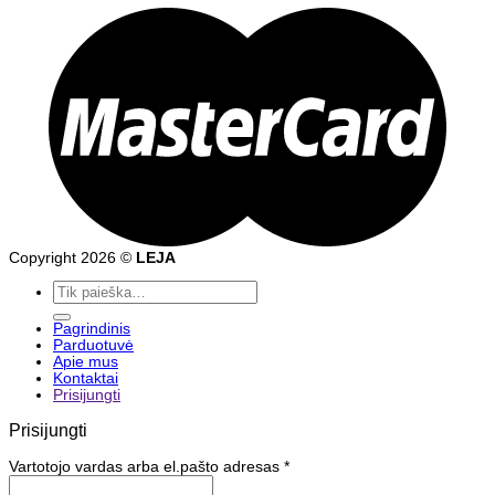
Copyright 2026 ©
LEJA
Ieškoti:
Pagrindinis
Parduotuvė
Apie mus
Kontaktai
Prisijungti
Prisijungti
Vartotojo vardas arba el.pašto adresas
*