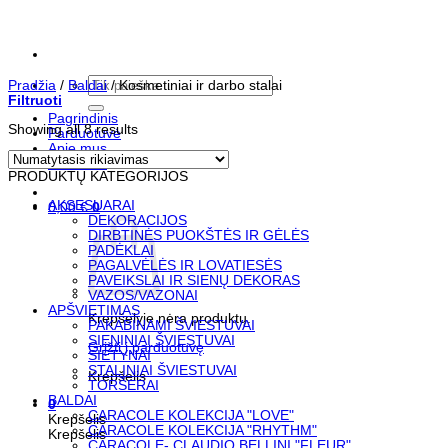
Skip
to
content
Ieškoti:
Pradžia
/
Baldai
/
Kosmetiniai ir darbo stalai
Filtruoti
Pagrindinis
Showing all 8 results
Parduotuvė
Apie mus
Kontaktai
PRODUKTŲ KATEGORIJOS
AKSESUARAI
0,00
€
0
DEKORACIJOS
DIRBTINĖS PUOKŠTĖS IR GĖLĖS
PADĖKLAI
PAGALVĖLĖS IR LOVATIESĖS
PAVEIKSLAI IR SIENŲ DEKORAS
VAZOS/VAZONAI
APŠVIETIMAS
Krepšelyje nėra produktų.
PAKABINAMI ŠVIESTUVAI
SIENINIAI ŠVIESTUVAI
Grįžti į parduotuvę
SIETYNAI
STALINIAI ŠVIESTUVAI
Krepšelis
TORŠERAI
BALDAI
0
CARACOLE KOLEKCIJA "LOVE"
Krepšelis
CARACOLE KOLEKCIJA "RHYTHM"
Krepšelis
CARACOLE- CLAUDIO BELLINI "FLEUR"