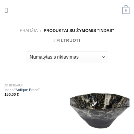
Skip
to
0
content
PRADŽIA
/
PRODUKTAI SU ŽYMOMIS “INDAS”
FILTRUOTI
AKSESUARAI
Indas “Antique Brass”
150,00
€