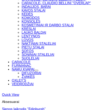
CARACOLE- CLAUDIO BELLINI "OVERLAP"
INDAUJOS, BARAI
KAVOS STALAI
KĖDĖS
KOMODOS
KONSOLĖS
KOSMETINIAI IR DARBO STALAI
KRĖSLAI
LAUKO BALDAI
LENTYNOS
LOVOS
NAKTINIAI STALELIAI
PIETŲ STALAI
SOFOS
ŠONINIAI STALELIAI
SUOLELIAI
CARACOLE
FURMANAC
NAMŲ KVAPAI
DIFUZORIAI
ŽVAKĖS
OXLEY'S
VEIDRODŽIAI
Quick View
Aksesuarai
Sienos laikrodis “Edinburgh”