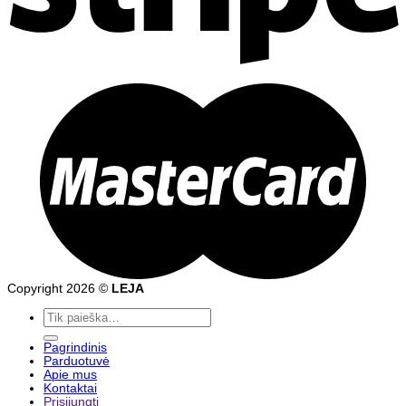
Copyright 2026 ©
LEJA
Ieškoti:
Pagrindinis
Parduotuvė
Apie mus
Kontaktai
Prisijungti