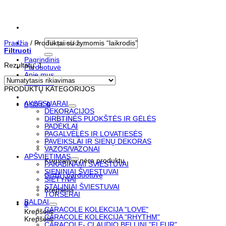
Skip
to
content
Ieškoti:
Pradžia
/
Produktai su žymomis “laikrodis”
Filtruoti
Pagrindinis
Rezultatų: 1
Parduotuvė
Apie mus
Kontaktai
PRODUKTŲ KATEGORIJOS
AKSESUARAI
0,00
€
0
DEKORACIJOS
DIRBTINĖS PUOKŠTĖS IR GĖLĖS
PADĖKLAI
PAGALVĖLĖS IR LOVATIESĖS
PAVEIKSLAI IR SIENŲ DEKORAS
VAZOS/VAZONAI
APŠVIETIMAS
Krepšelyje nėra produktų.
PAKABINAMI ŠVIESTUVAI
SIENINIAI ŠVIESTUVAI
Grįžti į parduotuvę
SIETYNAI
STALINIAI ŠVIESTUVAI
Krepšelis
TORŠERAI
BALDAI
0
CARACOLE KOLEKCIJA "LOVE"
Krepšelis
CARACOLE KOLEKCIJA "RHYTHM"
Krepšelis
CARACOLE- CLAUDIO BELLINI "FLEUR"