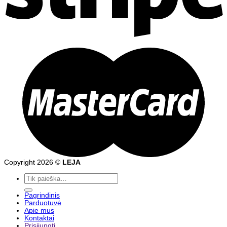
Copyright 2026 ©
LEJA
Ieškoti:
Pagrindinis
Parduotuvė
Apie mus
Kontaktai
Prisijungti