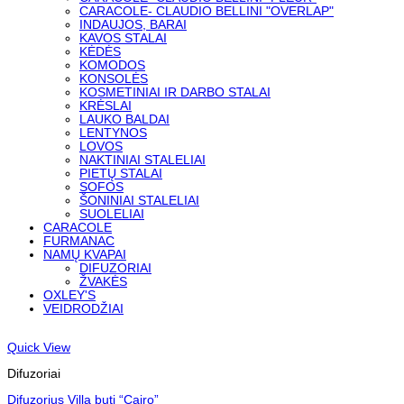
CARACOLE- CLAUDIO BELLINI "OVERLAP"
INDAUJOS, BARAI
KAVOS STALAI
KĖDĖS
KOMODOS
KONSOLĖS
KOSMETINIAI IR DARBO STALAI
KRĖSLAI
LAUKO BALDAI
LENTYNOS
LOVOS
NAKTINIAI STALELIAI
PIETŲ STALAI
SOFOS
ŠONINIAI STALELIAI
SUOLELIAI
CARACOLE
FURMANAC
NAMŲ KVAPAI
DIFUZORIAI
ŽVAKĖS
OXLEY'S
VEIDRODŽIAI
Quick View
Difuzoriai
Difuzorius Villa buti “Cairo”