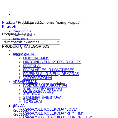
Skip
to
content
Ieškoti:
Pradžia
/
Produktai su žymomis “namų kvapas”
Filtruoti
Pagrindinis
Rodoma 1–12 iš 16
Parduotuvė
Apie mus
Kontaktai
PRODUKTŲ KATEGORIJOS
AKSESUARAI
0,00
€
0
DEKORACIJOS
DIRBTINĖS PUOKŠTĖS IR GĖLĖS
PADĖKLAI
PAGALVĖLĖS IR LOVATIESĖS
PAVEIKSLAI IR SIENŲ DEKORAS
VAZOS/VAZONAI
APŠVIETIMAS
Krepšelyje nėra produktų.
PAKABINAMI ŠVIESTUVAI
SIENINIAI ŠVIESTUVAI
Grįžti į parduotuvę
SIETYNAI
STALINIAI ŠVIESTUVAI
Krepšelis
TORŠERAI
BALDAI
0
CARACOLE KOLEKCIJA "LOVE"
Krepšelis
CARACOLE KOLEKCIJA "RHYTHM"
Krepšelis
CARACOLE- CLAUDIO BELLINI "FLEUR"