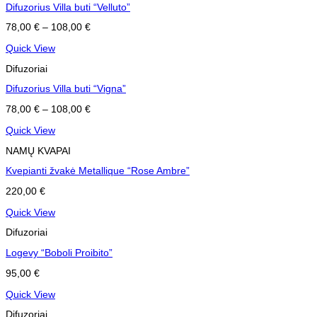
Difuzorius Villa buti “Velluto”
78,00
€
–
108,00
€
Quick View
Difuzoriai
Difuzorius Villa buti “Vigna”
78,00
€
–
108,00
€
Quick View
NAMŲ KVAPAI
Kvepianti žvakė Metallique “Rose Ambre”
220,00
€
Quick View
Difuzoriai
Logevy “Boboli Proibito”
95,00
€
Quick View
Difuzoriai