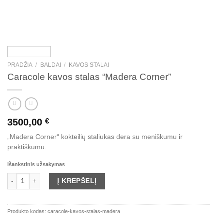
PRADŽIA
/
BALDAI
/
KAVOS STALAI
Caracole kavos stalas “Madera Corner”
3500,00
€
„Madera Corner“ kokteilių staliukas dera su meniškumu ir
praktiškumu.
Išankstinis užsakymas
produkto kiekis: Caracole kavos stalas "Madera Corner"
Į KREPŠELĮ
Produkto kodas:
caracole-kavos-stalas-madera