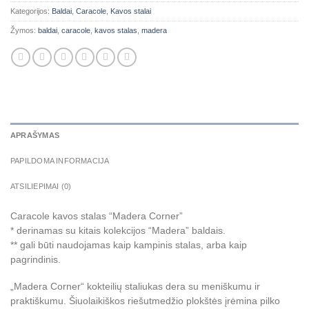
Kategorijos:
Baldai
,
Caracole
,
Kavos stalai
Žymos:
baldai
,
caracole
,
kavos stalas
,
madera
APRAŠYMAS
PAPILDOMA INFORMACIJA
ATSILIEPIMAI (0)
Caracole kavos stalas “Madera Corner”
* derinamas su kitais kolekcijos “Madera” baldais.
** gali būti naudojamas kaip kampinis stalas, arba kaip
pagrindinis.
„Madera Corner“ kokteilių staliukas dera su meniškumu ir
praktiškumu. Šiuolaikiškos riešutmedžio plokštės įrėmina pilko