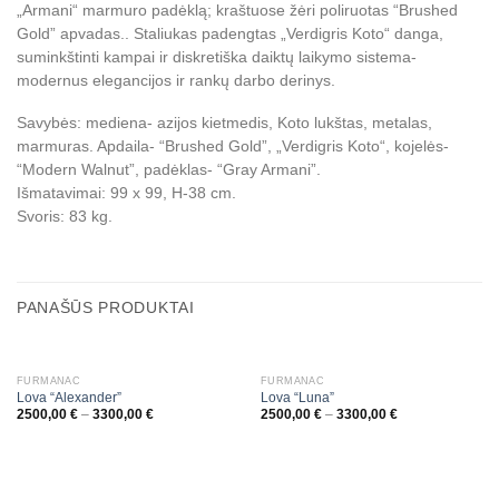
„Armani“ marmuro padėklą; kraštuose žėri poliruotas “Brushed
Gold” apvadas.. Staliukas padengtas „Verdigris Koto“ danga,
suminkštinti kampai ir diskretiška daiktų laikymo sistema-
modernus elegancijos ir rankų darbo derinys.
Savybės: mediena- azijos kietmedis, Koto lukštas, metalas,
marmuras. Apdaila- “Brushed Gold”, „Verdigris Koto“, kojelės-
“Modern Walnut”, padėklas- “Gray Armani”.
Išmatavimai: 99 x 99, H-38 cm.
Svoris: 83 kg.
PANAŠŪS PRODUKTAI
FURMANAC
FURMANAC
Lova “Alexander”
Lova “Luna”
2500,00
€
–
3300,00
€
2500,00
€
–
3300,00
€