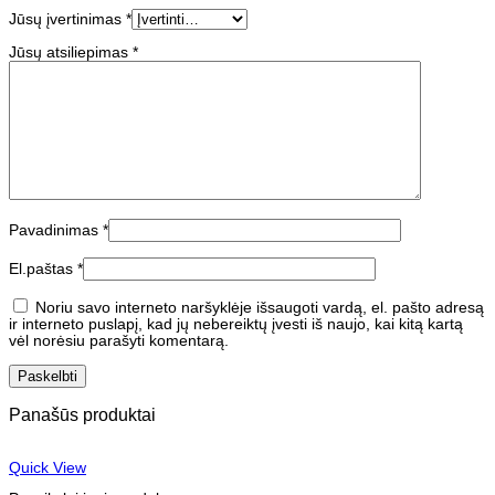
Jūsų įvertinimas
*
Jūsų atsiliepimas
*
Pavadinimas
*
El.paštas
*
Noriu savo interneto naršyklėje išsaugoti vardą, el. pašto adresą
ir interneto puslapį, kad jų nebereiktų įvesti iš naujo, kai kitą kartą
vėl norėsiu parašyti komentarą.
Panašūs produktai
Quick View