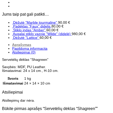
Jums taip pat gali patikti…
Dėžutė "Marble tourmaline"
90,00
€
Padėklas "Faux" didelis
80,00
€
Stiklo indas "Amber"
60,00
€
Augalai stiklo vazoje "Wilde" (didelė)
980,00
€
Dėžutė "Lattice"
60,00
€
Aprašymas
Papildoma informacija
Atsiliepimai (0)
Servetėlių dėklas “Shagreen”
Savybės: MDF, PU Leather.
Išmatavimai: 24 x 14 cm., H-10 cm.
Svoris
1 kg
Išmatavimai
24 × 14 × 10 cm
Atsiliepimai
Atsiliepimų dar nėra.
Būkite pirmas aprašęs “Servetėlių dėklas “Shagreen””