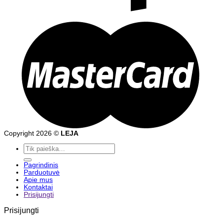
Copyright 2026 ©
LEJA
Ieškoti:
Pagrindinis
Parduotuvė
Apie mus
Kontaktai
Prisijungti
Prisijungti