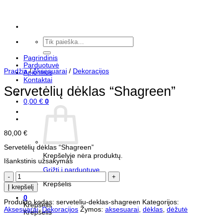
Skip
to
content
Ieškoti:
Pagrindinis
Parduotuvė
Pradžia
/
Aksesuarai
/
Dekoracijos
Apie mus
Kontaktai
Servetėlių dėklas “Shagreen”
0,00
€
0
80,00
€
Servetėlių dėklas “Shagreen”
Krepšelyje nėra produktų.
Išankstinis užsakymas
Grįžti į parduotuvę
produkto
kiekis:
Krepšelis
Į krepšelį
Servetėlių
dėklas
0
Produkto kodas:
serveteliu-deklas-shagreen
Kategorijos:
"Shagreen"
Krepšelis
Aksesuarai
,
Dekoracijos
Žymos:
aksesuarai
,
dėklas
,
dėžutė
Krepšelis