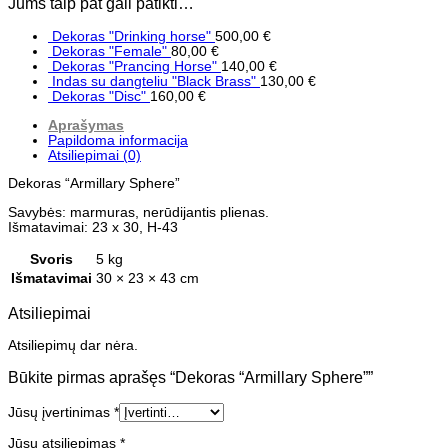
Jums taip pat gali patikti…
Dekoras "Drinking horse"
500,00
€
Dekoras "Female"
80,00
€
Dekoras "Prancing Horse"
140,00
€
Indas su dangteliu "Black Brass"
130,00
€
Dekoras "Disc"
160,00
€
Aprašymas
Papildoma informacija
Atsiliepimai (0)
Dekoras “Armillary Sphere”
Savybės: marmuras, nerūdijantis plienas.
Išmatavimai: 23 x 30, H-43
Svoris
5 kg
Išmatavimai
30 × 23 × 43 cm
Atsiliepimai
Atsiliepimų dar nėra.
Būkite pirmas aprašęs “Dekoras “Armillary Sphere””
Jūsų įvertinimas
*
Jūsų atsiliepimas
*