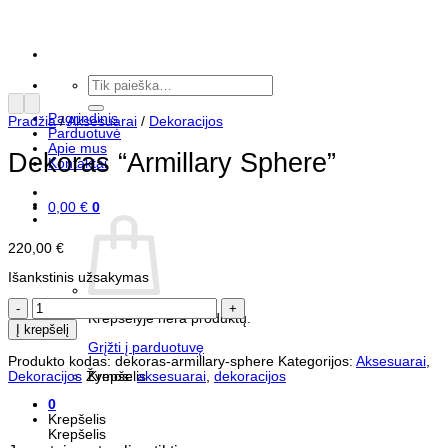
Skip
to
content
Ieškoti:
Pagrindinis
Pradžia
/
Aksesuarai
/
Dekoracijos
Parduotuvė
Apie mus
Dekoras “Armillary Sphere”
Kontaktai
0,00
€
0
220,00
€
Išankstinis užsakymas
produkto
Krepšelyje nėra produktų.
kiekis:
Į krepšelį
Dekoras
Grįžti į parduotuvę
"Armillary
Produkto kodas:
dekoras-armillary-sphere
Kategorijos:
Aksesuarai
,
Sphere"
Krepšelis
Dekoracijos
Žymos:
aksesuarai
,
dekoracijos
0
Krepšelis
Krepšelis