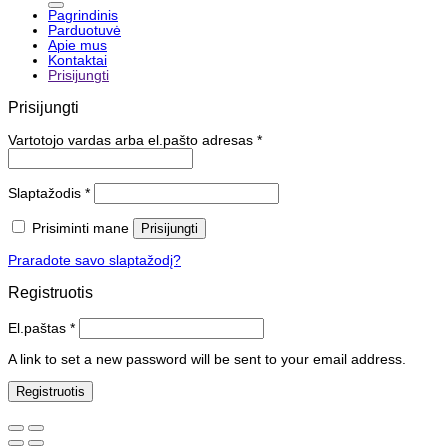
Pagrindinis
Parduotuvė
Apie mus
Kontaktai
Prisijungti
Prisijungti
Vartotojo vardas arba el.pašto adresas
*
Slaptažodis
*
Prisiminti mane
Prisijungti
Praradote savo slaptažodį?
Registruotis
El.paštas
*
A link to set a new password will be sent to your email address.
Registruotis