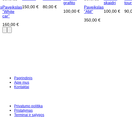
grafito
skaidri
tou
150,00
€
80,00
€
as
Paveikslas
Paveikslas
100,00
€
100,00
€
90,
“White
“AM”
car”
350,00
€
160,00
€
Pagrindinis
Apie mus
Kontaktai
Privatumo politika
Pristatymas
Terminai ir sąlygos