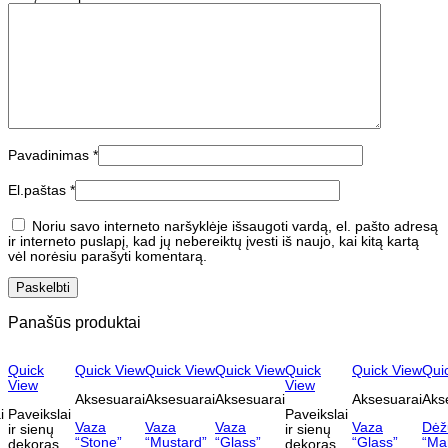
Pavadinimas
*
El.paštas
*
Noriu savo interneto naršyklėje išsaugoti vardą, el. pašto adresą
ir interneto puslapį, kad jų nebereiktų įvesti iš naujo, kai kitą kartą
vėl norėsiu parašyti komentarą.
Panašūs produktai
Quick
Quick View
Quick View
Quick View
Quick
Quick View
Qui
View
View
Aksesuarai
Aksesuarai
Aksesuarai
Aksesuarai
Aks
i
Paveikslai
Paveikslai
Vaza
Vaza
Vaza
Vaza
Dėž
ir sienų
ir sienų
“Stone”
“Mustard”
“Glass”
“Glass”
“Ma
dekoras
dekoras