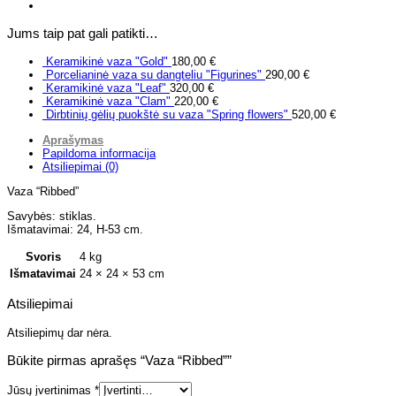
Jums taip pat gali patikti…
Keramikinė vaza "Gold"
180,00
€
Porcelianinė vaza su dangteliu "Figurines"
290,00
€
Keramikinė vaza "Leaf"
320,00
€
Keramikinė vaza "Clam"
220,00
€
Dirbtinių gėlių puokštė su vaza "Spring flowers"
520,00
€
Aprašymas
Papildoma informacija
Atsiliepimai (0)
Vaza “Ribbed”
Savybės: stiklas.
Išmatavimai: 24, H-53 cm.
Svoris
4 kg
Išmatavimai
24 × 24 × 53 cm
Atsiliepimai
Atsiliepimų dar nėra.
Būkite pirmas aprašęs “Vaza “Ribbed””
Jūsų įvertinimas
*