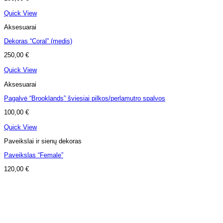
Quick View
Aksesuarai
Dekoras “Coral” (medis)
250,00
€
Quick View
Aksesuarai
Pagalvė “Brooklands” šviesiai pilkos/perlamutro spalvos
100,00
€
Quick View
Paveikslai ir sienų dekoras
Paveikslas “Female”
120,00
€