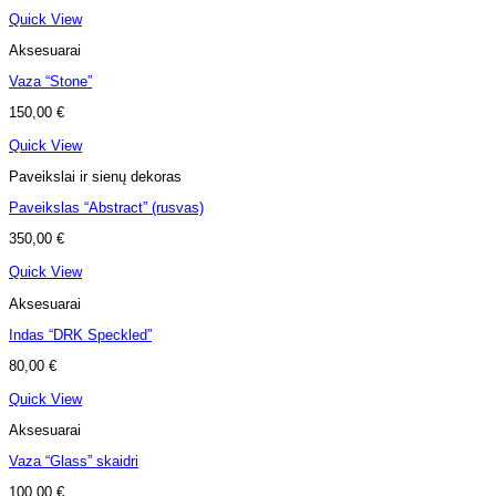
Quick View
Aksesuarai
Vaza “Stone”
150,00
€
Quick View
Paveikslai ir sienų dekoras
Paveikslas “Abstract” (rusvas)
350,00
€
Quick View
Aksesuarai
Indas “DRK Speckled”
80,00
€
Quick View
Aksesuarai
Vaza “Glass” skaidri
100,00
€