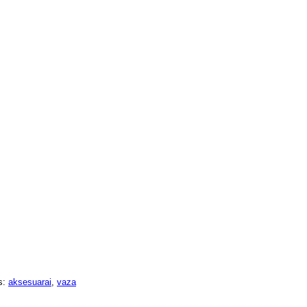
s:
aksesuarai
,
vaza