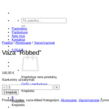
Skip
to
content
Ieškoti:
Pagrindinis
Parduotuvė
Apie mus
Kontaktai
Pradžia
/
Aksesuarai
/
Vazos/vazonai
0,00
€
0
Vaza “Ribbed”
140,00
€
Krepšelyje nėra produktų.
Išankstinis užsakymas
Grįžti į parduotuvę
produkto
kiekis:
Krepšelis
Į krepšelį
Vaza
"Ribbed"
0
Produkto kodas:
vaza-ribbed
Kategorijos:
Aksesuarai
,
Vazos/vazonai
Žymo
Krepšelis
Krepšelis