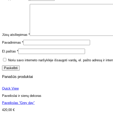
Jūsų atsiliepimas
*
Pavadinimas
*
El.paštas
*
Noriu savo interneto naršyklėje išsaugoti vardą, el. pašto adresą ir inter
Panašūs produktai
Quick View
Paveikslai ir sienų dekoras
Paveikslas “Grey day”
420,00
€