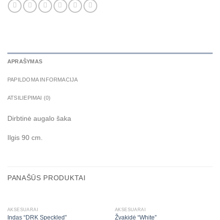
APRAŠYMAS
PAPILDOMA INFORMACIJA
ATSILIEPIMAI (0)
Dirbtinė augalo šaka
Ilgis 90 cm.
PANAŠŪS PRODUKTAI
AKSESUARAI
AKSESUARAI
Indas “DRK Speckled”
Žvakidė “White”