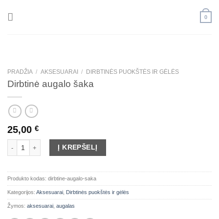
Skip
to
0
content
PRADŽIA
/
AKSESUARAI
/
DIRBTINĖS PUOKŠTĖS IR GĖLĖS
Dirbtinė augalo šaka
25,00
€
produkto kiekis: Dirbtinė augalo šaka
Į KREPŠELĮ
Produkto kodas:
dirbtine-augalo-saka
Kategorijos:
Aksesuarai
,
Dirbtinės puokštės ir gėlės
Žymos:
aksesuarai
,
augalas